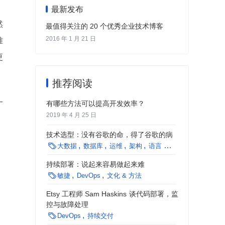
最新发布
然
最值得关注的 20 个优秀企业技术博客
2016 年 1 月 21 日
难
更
推荐阅读
一
有哪些方法可以提高开发效率？
2019 年 4 月 25 日
技术选型：没有谷歌的命，得了谷歌的病

大数据
数据库
运维
架构
语言 & 开发
方法论
持续部署：说起来容易做起来难

敏捷
DevOps
文化 & 方法
Etsy 工程师 Sam Haskins 谈代码部署，监
控与故障处理

DevOps
持续交付