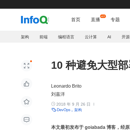

首页
直播
专题
架构
前端
编程语言
云计算
AI
开源
10 种避免大型


Leonardo Brito
刘嘉洋


2018 年 9 月 26 日

DevOps
架构

本文最初发布于 goiabada 博客，经