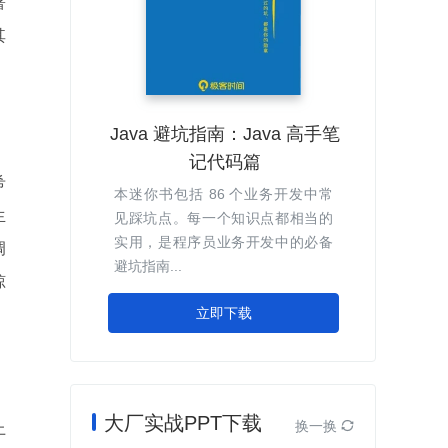
署
其
Java 避坑指南：Java 高手笔
记代码篇
希
本迷你书包括 86 个业务开发中常
生
见踩坑点。每一个知识点都相当的
实用，是程序员业务开发中的必备
调
避坑指南...
晾
立即下载
大厂实战PPT下载
换一换

上