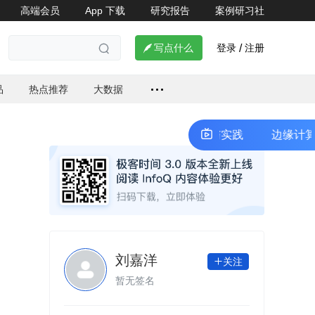
高端会员
App 下载
研究报告
案例研习社
情


登录
注册

写点什么
/

品
热点推荐
大数据
边缘计算隔离技术的挑战与实践
边缘计算隔离
刘嘉洋
关注

暂无签名