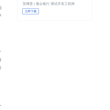
安继贤 | 微众银行 测试开发工程师
的
立即下载
平
？
环
开
L