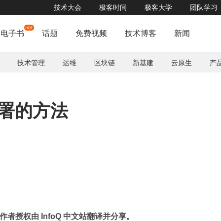
技术大会
极客时间
极客大学
团队学习
QCon 全球软件开发大会（北京站）门票 9 折倒计时 4 天，点击立减 ¥880
了解详
电子书
话题
免费视频
技术博客
新闻
技术管理
运维
区块链
新基建
云原生
产
部署的方法
原作者授权由 InfoQ 中文站翻译并分享。