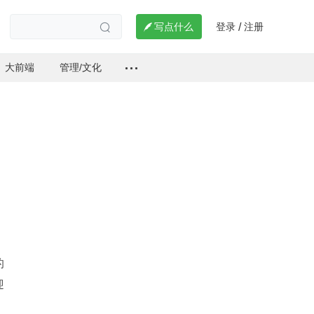
登录
注册

写点什么
/

大前端
管理/文化
的
迎