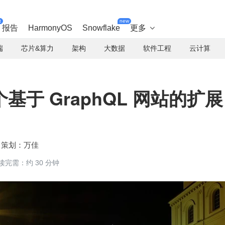
t
new
报告
HarmonyOS
Snowflake
更多

端
芯片&算力
架构
大数据
软件工程
云计算
于 GraphQL 网站的扩展
万佳
读完需：约 30 分钟