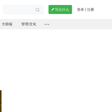
登录
注册

写点什么
/

大前端
管理/文化