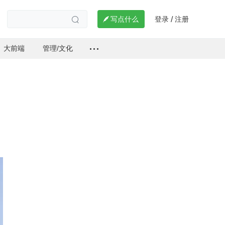
登录
注册

写点什么
/

大前端
管理/文化