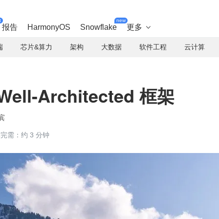
t
new
报告
HarmonyOS
Snowflake
更多

端
芯片&算力
架构
大数据
软件工程
云计算
ell-Architected 框架
滨
完需：约 3 分钟