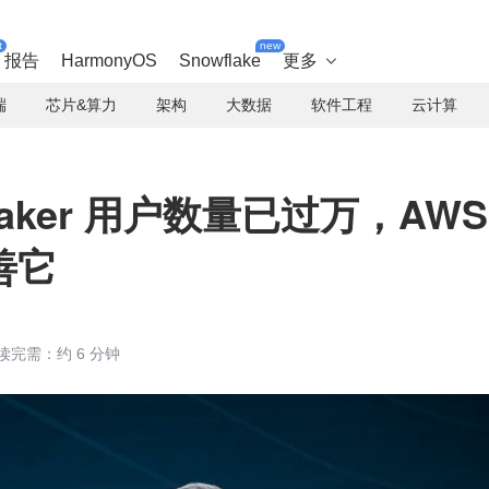
t
new
报告
HarmonyOS
Snowflake
更多

端
芯片&算力
架构
大数据
软件工程
云计算
eMaker 用户数量已过万，AWS
善它
读完需：约 6 分钟