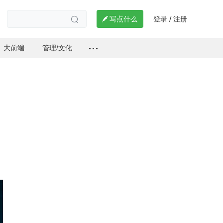
登录
注册

写点什么
/

大前端
管理/文化