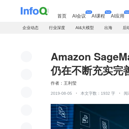
hot
hot
ho
首页
AI会议
AI课程
AI应用
企业动态
行业深度
AI&大模型
出海
后
Amazon Sag
仍在不断充实完
王利莹
2019-08-05
本文字数：1932 字
阅