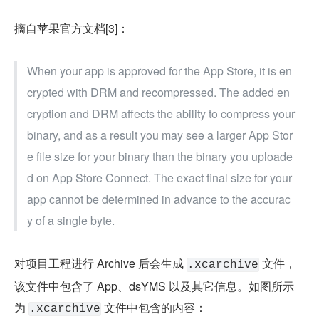
摘自苹果官方文档[3]：
When your app is approved for the App Store, it is en
crypted with DRM and recompressed. The added en
cryption and DRM affects the ability to compress your 
binary, and as a result you may see a larger App Stor
e file size for your binary than the binary you uploade
d on App Store Connect. The exact final size for your 
app cannot be determined in advance to the accurac
y of a single byte.
对项目工程进行 Archive 后会生成 
 文件，
.xcarchive
该文件中包含了 App、dsYMS 以及其它信息。如图所示
为 
 文件中包含的内容：
.xcarchive