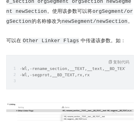
e_section orgSegment orgSection newSegme
。使用该参数可以将
nt newSection
orgSegment/or
的名称修改为
。
gSection
newSegment/newSection
可以在 
 中传递该参数。如：
Other Linker Flags
复制代码
-Wl,-rename_section,__TEXT,__text,__BD_TEXT,__te
-Wl,-segprot,__BD_TEXT,rx,rx