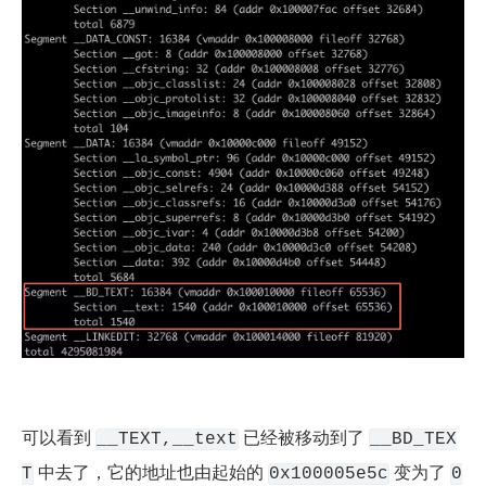
可以看到 
 已经被移动到了 
__TEXT,__text
__BD_TEX
 中去了，它的地址也由起始的 
 变为了 
T
0x100005e5c
0