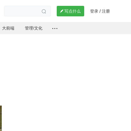
登录
注册

写点什么
/

大前端
管理/文化