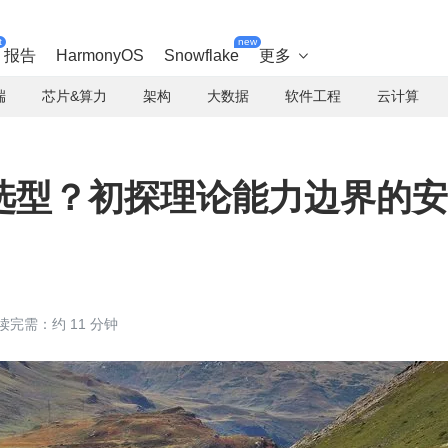
t
new
报告
HarmonyOS
Snowflake
更多

端
芯片&算力
架构
大数据
软件工程
云计算
选型？初探理论能力边界的安
读完需：约 11 分钟