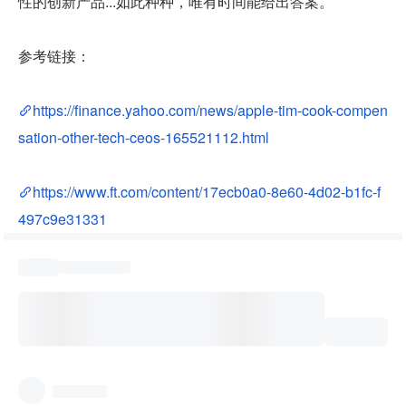
性的创新产品...如此种种，唯有时间能给出答案。
参考链接：
https://finance.yahoo.com/news/apple-tim-cook-compen
sation-other-tech-ceos-165521112.html
https://www.ft.com/content/17ecb0a0-8e60-4d02-b1fc-f
497c9e31331