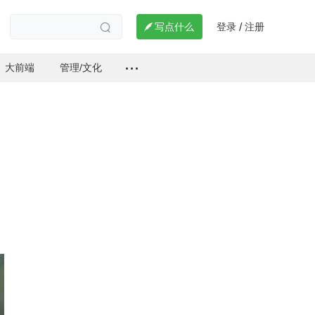
登录
注册

写点什么
/

大前端
管理/文化