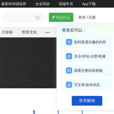
极客时间训练营
企业培训
高端学员
App下载
登录
注册

写点什么
/

登录后可以：
大前端
管理/文化
收到更感兴趣的内容
关注/评论/点赞/收藏
观看完整回放视频
写文章/发布动态
关注

登录解锁
9
1
1