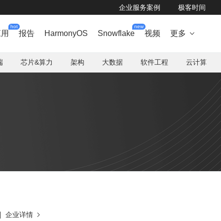
企业服务案例
极客时间
hot
new
应用
报告
HarmonyOS
Snowflake
视频
更多

端
芯片&算力
架构
大数据
软件工程
云计算
企业详情
