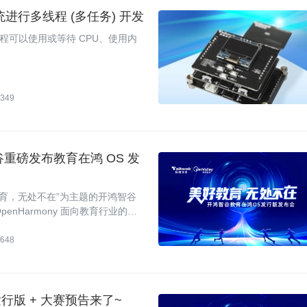
作系统进行多线程 (多任务) 开发
可以使用或等待 CPU、使用内
349
重磅发布教育在鸿 OS 发
教育，无处不在”为主题的开鸿智谷
penHarmony 面向教育行业的发
 OpenHarmony 智慧校园
648
的发行版 + 大赛预告来了~