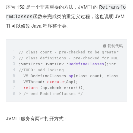
序号 152 是一个非常重要的方法，JVMTI 的 
Retransfo
函数来完成类的重定义过程，这也说明 JVM
rmClasses
TI 可以修改 Java 程序整个类。
复制代码
// class_count - pre-checked to be greater than 
// class_definitions - pre-checked for NULL
jvmtiError JvmtiEnv::
RedefineClasses
(
jint class_
//
TODO:
 add locking
VM_RedefineClasses 
op
(
class_count, class_defin
  VMThread::
execute
(
&
op);
return
 (op.check_error());
} 
/* end RedefineClasses */
JVMTI 服务有两种打开方式：