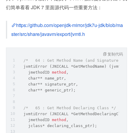
们简单看看 JDK 7 里面源代码一些重要方法：
https://github.com/openjdk-mirror/jdk7u-jdk/blob/ma
ster/src/share/javavm/export/jvmti.h
复制代码
/*   64 : Get Method Name (and Signature) */
  jvmtiError (JNICALL *GetMethodName) (jvmtiEnv*
    jmethodID 
method
,
char
** name_ptr,
char
** signature_ptr,
char
** generic_ptr);
/*   65 : Get Method Declaring Class */
  jvmtiError (JNICALL *GetMethodDeclaringClass) 
    jmethodID 
method
,
    jclass* declaring_class_ptr);