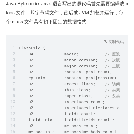
Java Byte-code: Java 语言写出的源代码首先需要编译成 c
lass 文件，即字节码文件，然后被 JVM 加载并运行，每
个 class 文件具有如下固定的数据格式：
复制代码
ClassFile {
    u4             magic;           
// 魔数，固定为0
    u2             minor_version;   
// 次版本
    u2             major_version;   
// 主版本，常
    u2             constant_pool_count;         
    cp_info        constant_pool[constant_pool_c
    u2             access_flags;    
// 访问标志：ACC
    u2             this_class;      
// 类索引
    u2             super_class;     
// 父类索引
    u2             interfaces_count;
    u2             interfaces[interfaces_count];
    u2             fields_count;
    field_info     fields[fields_count];
    u2             methods_count;
    method_info    methods[methods_count];