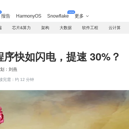
t
new
报告
HarmonyOS
Snowflake
更多

端
芯片&算力
架构
大数据
软件工程
云计算
n 程序快如闪电，提速 30%？
刘燕
读完需：约 12 分钟