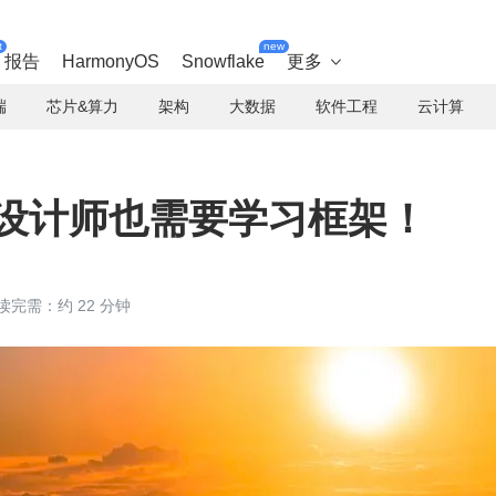
t
new
报告
HarmonyOS
Snowflake
更多

端
芯片&算力
架构
大数据
软件工程
云计算
 设计师也需要学习框架！
读完需：约 22 分钟