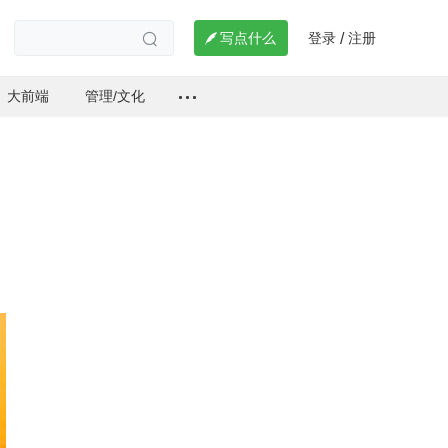
登录
注册

写点什么
/

大前端
管理/文化