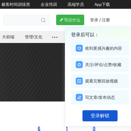
极客时间训练营
企业培训
高端学员
App下载
登录
注册

写点什么
/

登录后可以：
大前端
管理/文化
收到更感兴趣的内容
关注/评论/点赞/收藏
观看完整回放视频
写文章/发布动态
登录解锁
关注

6
1
0