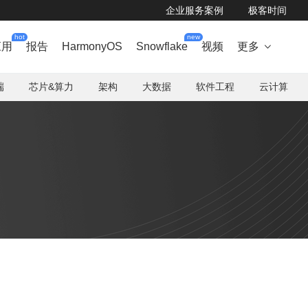
企业服务案例
极客时间
hot
new
应用
报告
HarmonyOS
Snowflake
视频
更多

端
芯片&算力
架构
大数据
软件工程
云计算