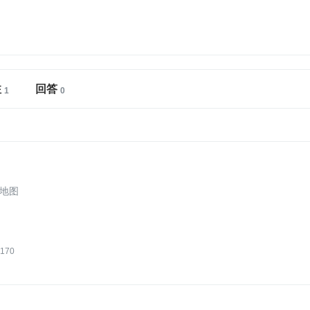
注
回答
径地图
170