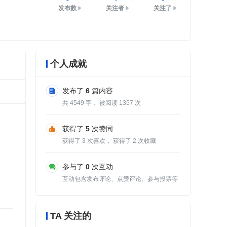
发布数
关注者
关注了
个人成就
发布了
6
篇内容
共
4549
字， 被阅读
1357
次
获得了
5
次赞同
获得了
3
次喜欢， 获得了
2
次收藏
参与了
0
次互动
互动包含发布评论、点赞评论、参与投票等
TA 关注的