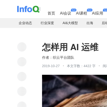
hot
hot
ho
首页
AI会议
AI课程
AI应用
企业动态
行业深度
AI&大模型
出海
后
怎样用 AI 运维
织云平台团队
2019-10-27
本文字数：4422 字
阅