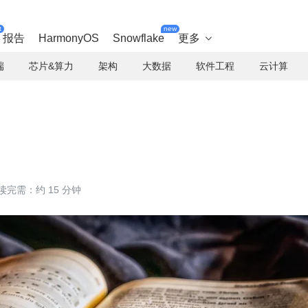
t
new
报告
HarmonyOS
Snowflake
更多

端
芯片&算力
架构
大数据
软件工程
云计算
读完需：约 15 分钟