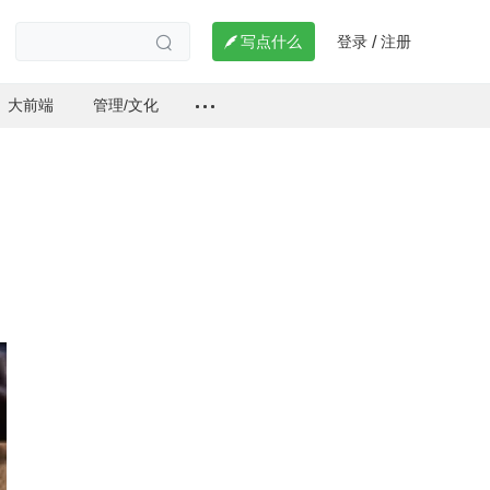
登录
注册

写点什么
/

大前端
管理/文化