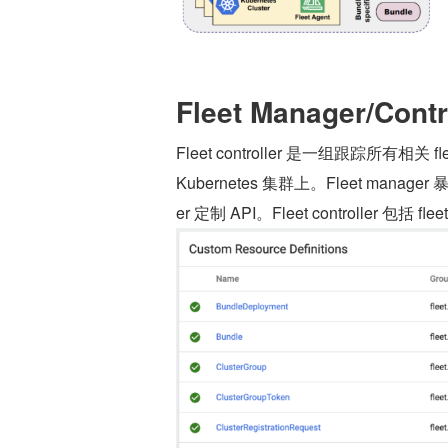
Fleet Manager/Contr
Fleet controller 是一组跟踪所有相关 
Kubernetes 集群上。Fleet manager 
er 定制 API。Fleet controller 包括 