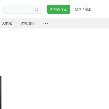
登录
注册

写点什么
/

大前端
管理/文化