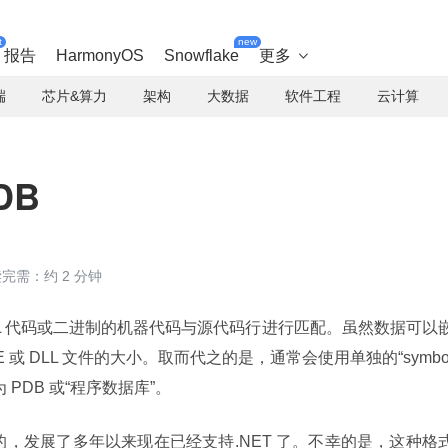
t
new
报告
HarmonyOS
Snowflake
更多

端
芯片&算力
架构
大数据
软件工程
云计算
DB
完需：约 2 分钟
IL 代码或二进制的机器代码与源代码行进行匹配。虽然数据可以
或 DLL 文件的大小。取而代之的是，通常会使用单独的“symbo
为 PDB 或“程序数据库”。
 设计的，发展了多年以来现在已经支持.NET 了。不幸的是，这种格