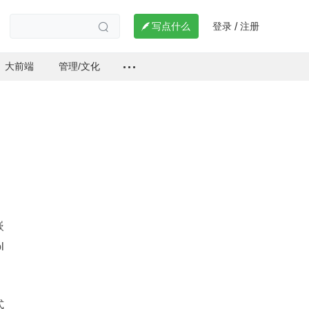
登录
注册

写点什么
/

大前端
管理/文化
嵌
l
式