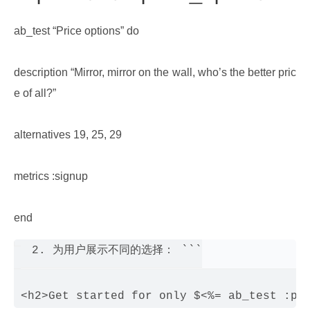
ab_test “Price options” do
description “Mirror, mirror on the wall, who’s the better pric
e of all?”
alternatives 19, 25, 29
metrics :signup
end
2. 为用户展示不同的选择： ```
