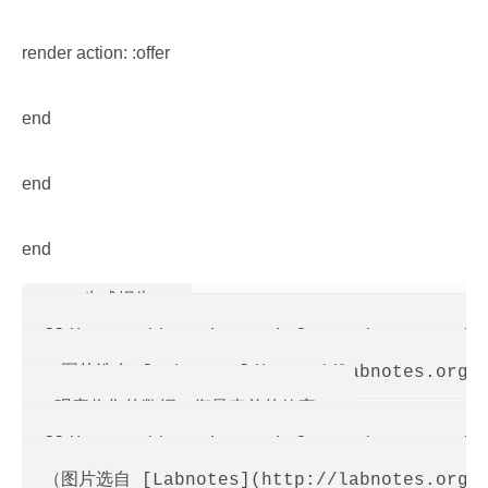
render action: :offer
end
end
end
4. 生成报告：  

 ![](https://static001.infoq.cn/resource/im
  （图片选自 [Labnotes](http://labnotes.org/)
5. 观察收集的数据，衡量表单的效率：  

 ![](https://static001.infoq.cn/resource/im
  （图片选自 [Labnotes](http://labnotes.org/%