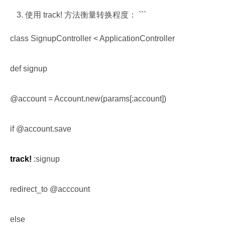
使用 track! 方法衡量转换程度： ```
class SignupController < ApplicationController
def signup
@account = Account.new(params[:account])
if @account.save
track!
 :signup
redirect_to @acccount
else