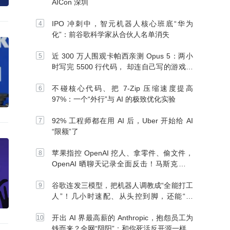
AICon 深圳
IPO 冲刺中，智元机器人核心班底“华为
化”：前谷歌科学家从合伙人名单消失
近 300 万人围观卡帕西亲测 Opus 5：两小
时写完 5500 行代码， 却连自己写的游戏都
玩不了
不碰核心代码、把 7-Zip 压缩速度提高
97%：一个“外行”与 AI 的极致优化实验
92% 工程师都在用 AI 后，Uber 开始给 AI
“限额”了
苹果指控 OpenAI 挖人、拿零件、偷文件，
OpenAI 晒聊天记录全面反击！马斯克：别
信 OpenAI
谷歌连发三模型，把机器人调教成“全能打工
人”！几小时速配、从头控到脚，还能“组
团”开干
开出 AI 界最高薪的 Anthropic，抱怨员工为
钱而来？全网“阴阳”：和你死活反开源一样