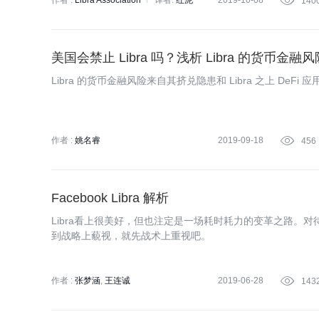
作者 :
Libra Association
译者:
红泥
2019-10-08

140
美国会禁止 Libra 吗？浅析 Libra 的货币金
Libra 的货币金融风险来自其挤兑隐患和 Libra 之上 DeF
作者 :
姚名睿
2019-09-18

456
Facebook Libra 解析
Libra看上很美好，但也注定是一场耗时耗力的变革之路。
到战略上藐视，就先战术上重视吧。
作者 :
张梦涵
王连诚
2019-06-28

143