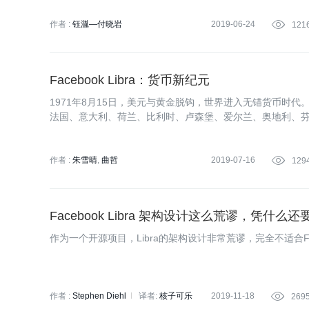
作者 :
钰湚—付晓岩
2019-06-24

121
Facebook Libra：货币新纪元
1971年8月15日，美元与黄金脱钩，世界进入无锚货币时代。
法国、意大利、荷兰、比利时、卢森堡、爱尔兰、奥地利、芬
式投入使用。
作者 :
朱雪晴
曲哲
2019-07-16

129
Facebook Libra 架构设计这么荒谬，凭什么
作为一个开源项目，Libra的架构设计非常荒谬，完全不适合Fa
作者 :
Stephen Diehl
译者:
核子可乐
2019-11-18

269