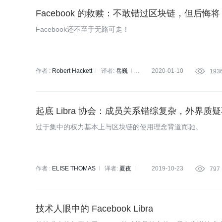
Facebook 的救赎：不敢错过区块链，但后悔将 L
Facebook还不至于无路可走！
作者 :
Robert Hackett
译者:
岳巍
2020-01-10

193
策划:
褚杏娟
起底 Libra 协会：成员关系错综复杂，外界质
过于集中的权力基本上与区块链的使用理念背道而驰。
作者 :
ELISE THOMAS
译者:
夏夜
2019-10-23

797
策划:
褚杏娟
技术人眼中的 Facebook Libra