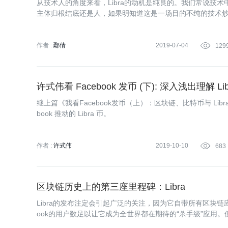
从技术人的角度来看，Libra的动机是纯良的。我们常说技
主体归根结底还是人，如果明知道这是一场目的不纯的技术
之以鼻。
作者 :
鄢倩
2019-07-04

129
许式伟看 Facebook 发币 (下): 深入浅出理解 Lib
继上篇《我看Facebook发币（上）：区块链、比特币与 Libr
book 推动的 Libra 币。
作者 :
许式伟
2019-10-10

683
区块链历史上的第三座里程碑：Libra
Libra的发布注定会引起广泛的关注，因为它自带所有区块链应
ook的用户数足以让它成为全世界都在期待的“杀手级”应用。但