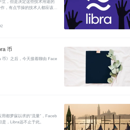
术中立，但是决定这些技术用途的
炒作，有点节操的技术人都应该嗤
92
ra 币
a 币》之后，今天接着聊由 Face
用都梦寐以求的“流量”，Faceb
是，Libra远不止于此。