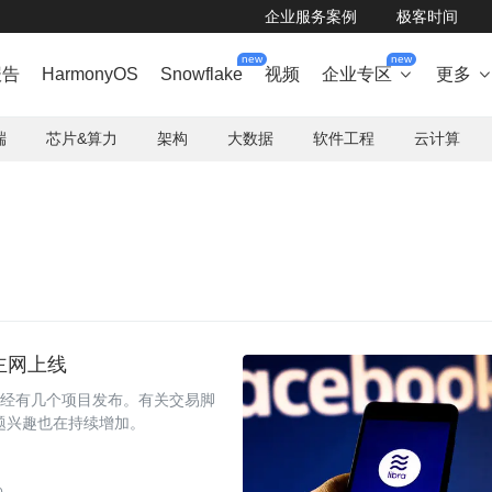
企业服务案例
极客时间
new
new
报告
HarmonyOS
Snowflake
视频
企业专区
更多

端
芯片&算力
架构
大数据
软件工程
云计算
 主网上线
，已经有几个项目发布。有关交易脚
话题兴趣也在持续增加。