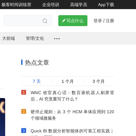
极客时间训练营
企业培训
高端学员
App下载
登录
注册


写点什么
/

大前端
管理/文化
热点文章
7 天
1 个月
3 个月
WAIC 收官真心话：数百家机器人刷屏背
后，AI 究竟重写了什么？
硬停止规则：从 3 个 HCM 单体应用到 120
个领域微服务
Quick BI 数据分析智能体的可靠工程实践｜