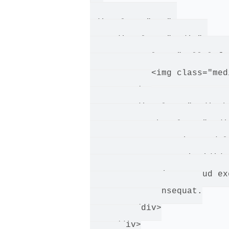
<div class="row">

    <div class="media">

        <a class="pull-left
            <img class="med
        </a>

        <div class="media-bo
            <h4 class="medi
            Lorem ipsum dol
            tempor incididu
            quis nostrud ex
            consequat.

        </div>

    </div>
