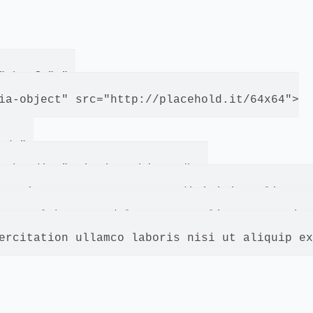
" href="#">

ia-object" src="http://placehold.it/64x64">

dy">

a-heading">Listing object</h4>

or sit amet, consectetur adipisicing elit, se
nt ut labore et dolore magna aliqua. Ut enim 
ercitation ullamco laboris nisi ut aliquip ex