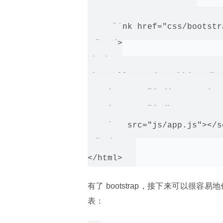
    <!-- Bootstrap -->

    <link href="css/bootstr
</head>

<body>

<h1>Hello, node-webkit!</h1>
<script src="js/jquery.min.
<script src="js/bootstrap.m
<script src="js/app.js"></sc
</body>

有了 bootstrap，接下来可以
表：