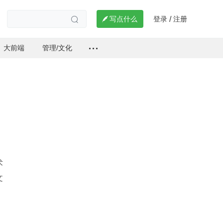
登录
注册

写点什么
/

大前端
管理/文化
术
文