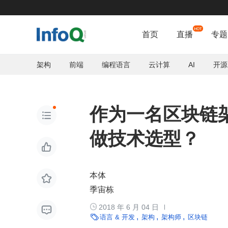
首页
直播
专题
架构
前端
编程语言
云计算
AI
开源
作为一名区块链

做技术选型？

本体

季宙栋

2018 年 6 月 04 日


语言 & 开发
架构
架构师
区块链