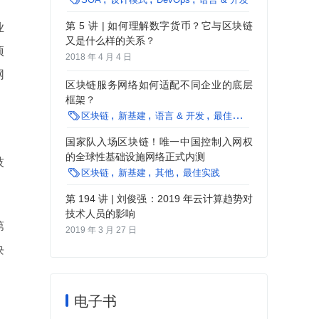
第 5 讲 | 如何理解数字货币？它与区块链
业
又是什么样的关系？
项
2018 年 4 月 4 日
网
区块链服务网络如何适配不同企业的底层
框架？

区块链
新基建
语言 & 开发
最佳实践
，
国家队入场区块链！唯一中国控制入网权
的全球性基础设施网络正式内测
技

区块链
新基建
其他
最佳实践
第 194 讲 | 刘俊强：2019 年云计算趋势对
技术人员的影响
第
2019 年 3 月 27 日
块
电子书