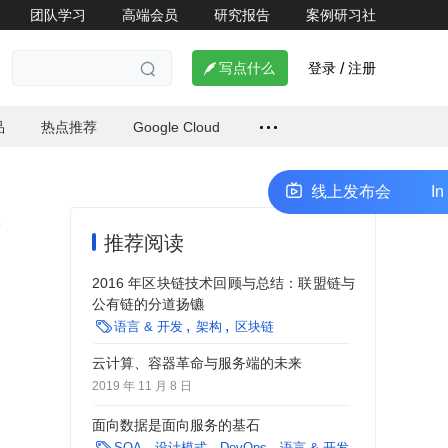
团队学习
高端会员
研究报告
案例研习社
登录
注册

写点什么
/

品
热点推荐
Google Cloud
InfoQ 极客传媒开发者生态共创计划线上发布会
InfoQ
推荐阅读
2016 年区块链技术回顾与总结：联盟链与
公有链的分道扬镳

语言 & 开发
架构
区块链
云计算、容器革命与服务端的未来
2019 年 11 月 8 日
面向数据是面向服务的基石

SOA
设计模式
DevOps
语言 & 开发
架构