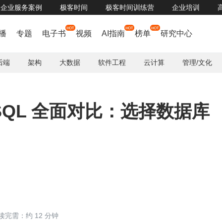
企业服务案例
极客时间
极客时间训练营
企业培训
领取｜华润集团、宁德核电、东风岚图等 20+ 标杆企业数字化人才培养实践案例
播
专题
电子书
视频
AI指南
榜单
研究中心
后端
架构
大数据
软件工程
云计算
管理/文化
MySQL 全面对比：选择数据库
读完需：约 12 分钟