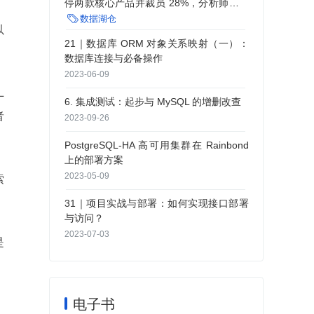
停两款核心产品并裁员 28%，分析师：该
行为无异于自毁长城

数据湖仓
以
21｜数据库 ORM 对象关系映射（一）：
数据库连接与必备操作
2023-06-09
L
6. 集成测试：起步与 MySQL 的增删改查
者
2023-09-26
PostgreSQL-HA 高可用集群在 Rainbond
上的部署方案
2023-05-09
索
31｜项目实战与部署：如何实现接口部署
与访问？
2023-07-03
是
电子书
，