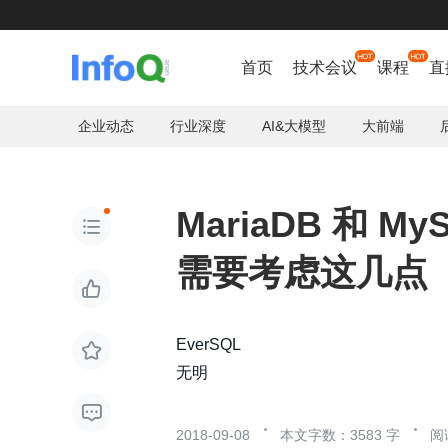
立即

首页
技术会议
课程
直
企业动态
行业深度
AI&大模型
大前端
MariaDB 和 

需要考虑这几点

EverSQL

无明

2018-09-08
本文字数：3583 字
阅