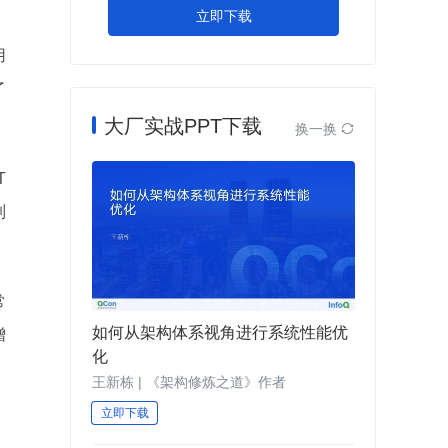
立即下载
用
了
大厂实战PPT下载
换一换

T
列
常
如何从架构体系视角进行系统性能优
增
化
王新栋 | 《架构修炼之道》作者
立即下载