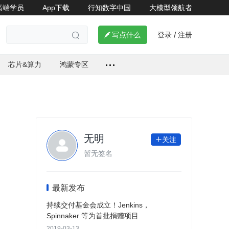
高端学员
App下载
行知数字中国
大模型领航者
了解详情


登录
注册

写点什么
/

芯片&算力
鸿蒙专区
无明
关注

暂无签名
最新发布
持续交付基金会成立！Jenkins，
Spinnaker 等为首批捐赠项目
2019-03-13