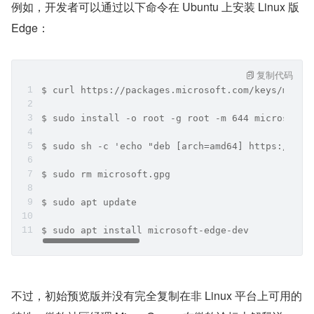
例如，开发者可以通过以下命令在 Ubuntu 上安装 Linux 版 
Edge：
复制代码
$ curl https://packages.microsoft.com/keys/micro
$ sudo install -o root -g root -m 644 microsoft.
$ sudo sh -c 'echo "deb [arch=amd64] https://pac
$ sudo rm microsoft.gpg
$ sudo apt update
$ sudo apt install microsoft-edge-dev
不过，初始预览版并没有完全复制在非 Linux 平台上可用的