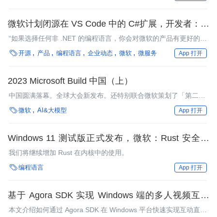
微软计划闭源在 VS Code 中的 C#扩展，开发者：无
法接受的管理者权力滥用行为
“如果选择任何非 .NET 的编程语言，你会对微软的产品有更好的体
验。”

开源
产品
编程语言
企业动态
微软
微服务
App 打开
2023 Microsoft Build 中国（上）
中国圆满落幕。全球大会新发布。还特别联合微软策划了「第二直
播间」。极客传媒主编赵钰莹与微软公司副总裁、微软大中华区首

微软
AI&大模型
App 打开
席运营官康容和微软生态伙伴事业部首席技术官徐明强博士，共同
对大会的主题演讲进行了深度剖析。
Windows 11 测试版正式发布，微软：Rust 安全可
靠，将继续增加使用量
我们将继续增加 Rust 在内核中的使用。

编程语言
App 打开
基于 Agora SDK 实现 Windows 端的多人视频互动
（基于 3.6.2 版本）
本文介绍如何通过 Agora SDK 在 Windows 平台快速实现互动直