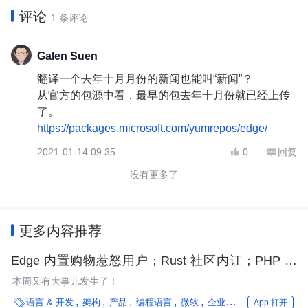
评论
1 条评论
Galen Suen
翻译一个去年十月月份的新闻也能叫“新闻”？
从官方的包源中看，最早的包去年十月份就已经上传
了。
https://packages.microsoft.com/yumrepos/edge/
2021-01-14 09:35
0
回复


没有更多了
更多内容推荐
Edge 内置购物惹怒用户；Rust 社区内讧；PHP 基
金会成立；腾讯被工信部点名；微软遭反垄断投诉；
本周又有大事儿发生了！
GoDaddy 数据泄露｜架构周报

语言 & 开发
架构
产品
编程语言
微软
企业动态
腾讯
JetBra
App 打开