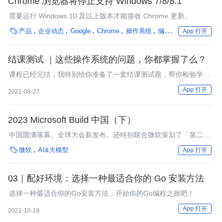
Chrome 浏览器将停止支持 Windows 7/8/8.1
需要运行 Windows 10 及以上版本才能接收 Chrome 更新。

产品
企业动态
Google
Chrome
操作系统
编程语言
App 打开
结课测试 ｜这些操作系统的问题，你都掌握了么？
课程已经完结，我特别给你准备了一套结课测试题，帮你检验学习
成果。
App 打开
2021-08-27
2023 Microsoft Build 中国（下）
中国圆满落幕。全球大会新发布。还特别联合微软策划了「第二直
播间」。极客传媒主编赵钰莹与微软公司副总裁、微软大中华区首

微软
AI&大模型
App 打开
席运营官康容和微软生态伙伴事业部首席技术官徐明强博士，共同
对大会的主题演讲进行了深度剖析。
03｜配好环境：选择一种最适合你的 Go 安装方法
选择一种最适合你的Go安装方法，开始你的Go编程之旅吧！
App 打开
2021-10-18