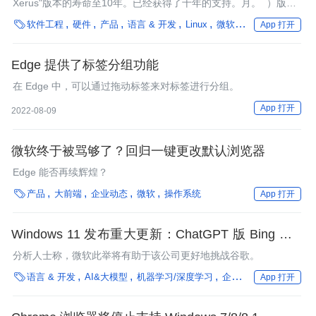
Xerus"版本的寿命至10年。已经获得了十年的支持。月。 ）版本
通常与应用程序或操作系统有关，你会在较长的时间内获得安全、

软件工程
硬件
产品
语言 & 开发
Linux
微软
企业动态
操作
App 打开
维护和功能的更新。
Edge 提供了标签分组功能
在 Edge 中，可以通过拖动标签来对标签进行分组。
App 打开
2022-08-09
微软终于被骂够了？回归一键更改默认浏览器
Edge 能否再续辉煌？

产品
大前端
企业动态
微软
操作系统
App 打开
Windows 11 发布重大更新：ChatGPT 版 Bing 集成
到任务栏中，可快速访问 AI 聊天功能
分析人士称，微软此举将有助于该公司更好地挑战谷歌。

语言 & 开发
AI&大模型
机器学习/深度学习
企业动态
自然语言处
App 打开