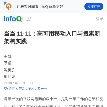
用极客时间看 InfoQ 体验更好
立即打开

登录
当当 11·11：高可用移动入口与搜索新
架构实践
王凯
季强
冯英胜
郑江龙

2017 年 11 月 10 日

语言 & 开发
架构
双十一
每年一次的互联网电商的双十一，是对一年工作的总结和洗
礼，在 2017 年的双十一到来之际，我们希望通过本文梳理