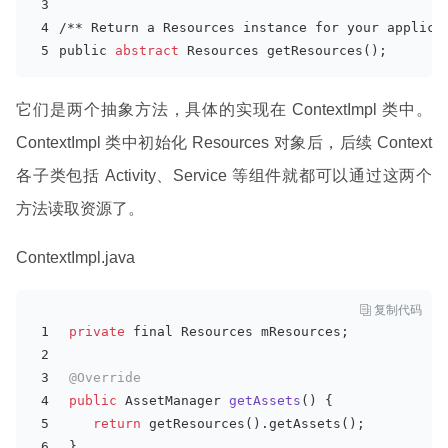
/** Return a Resources
 instance 
for your applica
public
 abstract
 Resources getResources();
它们是两个抽象方法，具体的实现在 ContextImpl 类中。
ContextImpl 类中初始化 Resources 对象后，后续 Context
各子类包括 Activity、Service 等组件就都可以通过这两个
方法读取资源了。
ContextImpl.java

复制代码
private
 final Resources mResources;
@Override
public
 AssetManager 
getAssets
(
)
 {
return
 getResources().getAssets();
}