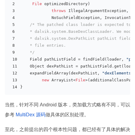
File
 optimizedDirectory)
throws
 IllegalArgumentException, I
             NoSuchFieldException, InvocationTa
/* The patched class loader is expected to 
    * dalvik.system.BaseDexClassLoader. We modi
    * dalvik.system.DexPathList pathList field 
    * file entries.
    */
    Field pathListField = findField(loader, 
"pa
    Object dexPathList = pathListField.get(load
    expandFieldArray(dexPathList, 
"dexElements"
new
 ArrayList<
File
>(additionalClassPat
}
当然，针对不同 Android 版本，类加载方式略有不同，可以
参考
MultiDex 源码
做具体的区别处理。
至此，之前提出的四个根本性问题，都已经有了具体的解决