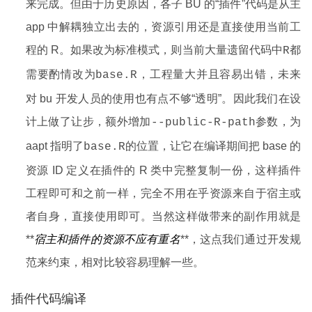
来完成。但由于历史原因，各子 BU 的“插件”代码是从主
app 中解耦独立出去的，资源引用还是直接使用当前工
程的 R。如果改为标准模式，则当前大量遗留代码中
都
R
需要酌情改为
，工程量大并且容易出错，未来
base.R
对 bu 开发人员的使用也有点不够“透明”。因此我们在设
计上做了让步，额外增加
参数，为
--public-R-path
aapt 指明了
的位置，让它在编译期间把 base 的
base.R
资源 ID 定义在插件的 R 类中完整复制一份，这样插件
工程即可和之前一样，完全不用在乎资源来自于宿主或
者自身，直接使用即可。当然这样做带来的副作用就是
**
宿主和插件的资源不应有重名
**，这点我们通过开发规
范来约束，相对比较容易理解一些。
插件代码编译