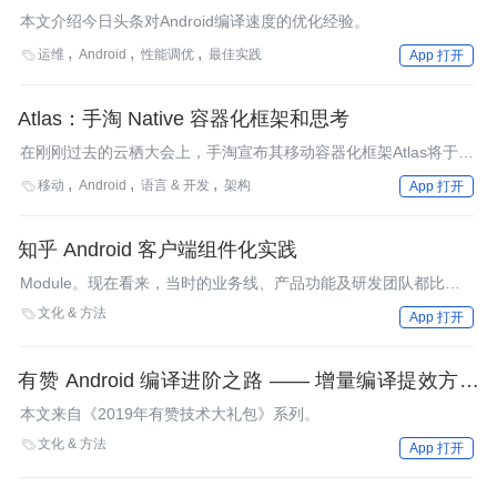
本文介绍今日头条对Android编译速度的优化经验。
运维
Android
性能调优
最佳实践

App 打开
Atlas：手淘 Native 容器化框架和思考
在刚刚过去的云栖大会上，手淘宣布其移动容器化框架Atlas将于
2017年年初开源，对这个框架，在过去团队对外部做过一些分
移动
Android
语言 & 开发
架构

App 打开
享，外界也一直对其十分关注，到现在它终于即将开源了。本文将
介绍Atlas的设计思路和手淘对容器化、组件化和动态化上的思考，
主要内容来自阿里巴巴资深技术专家倪生华（玄黎）在云栖大会上
知乎 Android 客户端组件化实践
的分享。
Module。现在看来，当时的业务线、产品功能及研发团队都比不
上现在的体量和丰富度，遇到的问题随时组内沟通就可以解决。
文化 & 方法

App 打开
有赞 Android 编译进阶之路 —— 增量编译提效方案
Savitar
本文来自《2019年有赞技术大礼包》系列。
文化 & 方法

App 打开