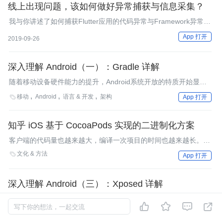
线上出现问题，该如何做好异常捕获与信息采集？
我与你讲述了如何捕获Flutter应用的代码异常与Framework异常，
并以Bugly为例讲述了如何上报异常信息。
App 打开
2019-09-26
深入理解 Android（一）：Gradle 详解
随着移动设备硬件能力的提升，Android系统开放的特质开始显
现，各种开发的奇技淫巧、黑科技不断涌现，InfoQ特联合《深入
移动
Android
语言 & 开发
架构

App 打开
理解Android》系列图书作者邓凡平，开设深入理解Android专栏，
探索Android从框架到应用开发的奥秘。Gradle是当前非常“劲
爆”的构建工具。本篇文章就是专为讲解Gradle而来。
知乎 iOS 基于 CocoaPods 实现的二进制化方案
客户端的代码量也越来越大，编译一次项目的时间也越来越长。减
少编译时间成了一个不得不面对的问题。framework，没法实现
文化 & 方法

App 打开
「一次编译，处处使用」的目标。
深入理解 Android（三）：Xposed 详解
Xposed，大名鼎鼎得Xposed，是Android平台上最负盛名的一个




写下你的想法，一起交流
框架。在这个框架下，我们可以加载很多插件App，这些插件App
Java
移动
JVM
Android
语言 & 开发

App 打开
可以直接或间接操纵系统层面的东西，比如操纵一些本来只对系统