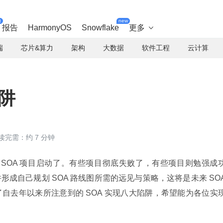
t
new
报告
HarmonyOS
Snowflake
更多

端
芯片&算力
架构
大数据
软件工程
云计算
陷阱
读完需：约 7 分钟
越多的 SOA 项目启动了。有些项目彻底失败了，有些项目则勉强成
成自己规划 SOA 路线图所需的远见与策略，这将是未来 SOA
自去年以来所注意到的 SOA 实现八大陷阱，希望能为各位实现