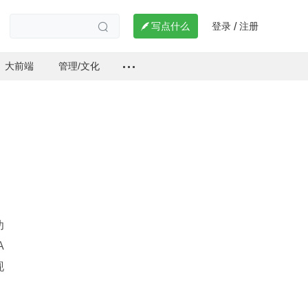
登录
注册

写点什么
/

大前端
管理/文化
功
 
 