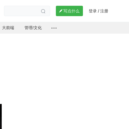
登录
注册

写点什么
/

大前端
管理/文化