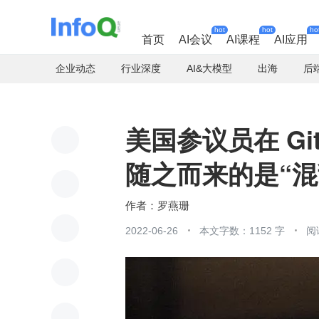
hot
hot
ho
首页
AI会议
AI课程
AI应用
企业动态
行业深度
AI&大模型
出海
后
美国参议员在 Gi
随之而来的是“混
罗燕珊
2022-06-26
本文字数：1152 字
阅