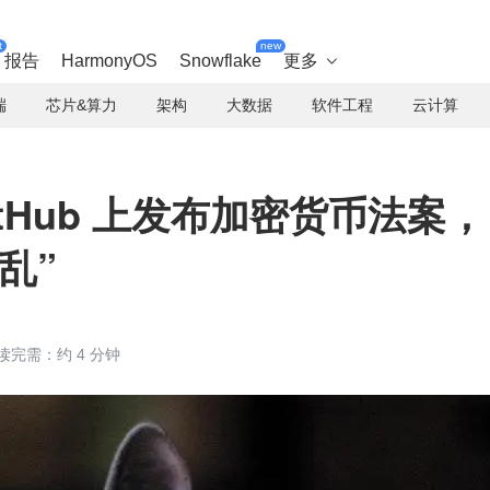
t
new
报告
HarmonyOS
Snowflake
更多

端
芯片&算力
架构
大数据
软件工程
云计算
tHub 上发布加密货币法案，
乱”
读完需：约 4 分钟