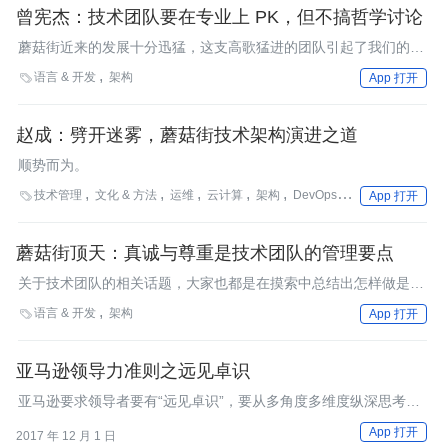
曾宪杰：技术团队要在专业上 PK，但不搞哲学讨论
蘑菇街近来的发展十分迅猛，这支高歌猛进的团队引起了我们的兴
趣，近日我们采访了蘑菇街技术研发部副总裁曾宪杰。 领域：架
语言 & 开发
架构

App 打开
构&设计，语言&开发，云计算 tag：蘑菇街，电商，混合云，顶尖
技术团队.
赵成：劈开迷雾，蘑菇街技术架构演进之道
顺势而为。
技术管理
文化 & 方法
运维
云计算
架构
DevOps
GTLC
最佳实践

App 打开
蘑菇街顶天：真诚与尊重是技术团队的管理要点
关于技术团队的相关话题，大家也都是在摸索中总结出怎样做是好
的、怎样又是不可行的；但是可以确定的是：团队这个基础设施的
语言 & 开发
架构

App 打开
建设是不容忽视的。 本次技术团队访谈，InfoQ 邀请了美丽联合集
团副总裁顶天（曾宪杰），请他分享他关于技术团队话题的一些理
解与思考。
亚马逊领导力准则之远见卓识
亚马逊要求领导者要有“远见卓识”，要从多角度多维度纵深思考问
题，从而产生良好的结果。
App 打开
2017 年 12 月 1 日