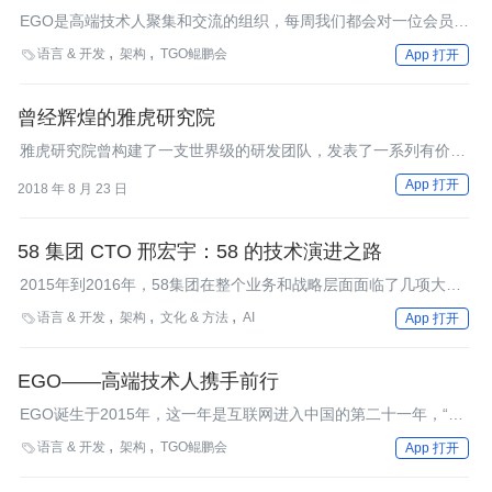
EGO是高端技术人聚集和交流的组织，每周我们都会对一位会员进
行人物专访，在展示会员风采的同时，也分享会员们对技术、对工
语言 & 开发
架构
TGO鲲鹏会

App 打开
作、对人生的感悟，本周，我们邀请到了雪球CTO王栋。
曾经辉煌的雅虎研究院
雅虎研究院曾构建了一支世界级的研发团队，发表了一系列有价值
的研究成果，但未能摆脱最后衰落的结局，一切辉煌终成历史。
App 打开
2018 年 8 月 23 日
58 集团 CTO 邢宏宇：58 的技术演进之路
2015年到2016年，58集团在整个业务和战略层面面临了几项大的
挑战：一是各平台间整合后如何发挥协同优势，如何搭建适应各个
语言 & 开发
架构
文化 & 方法
AI

App 打开
业务线发展的大平台+垂直的业务模型；二是经过十年的高速发
展，如何在产品、技术体系和架构仍存在诸多问题的情况下让业务
跑的更快；三是怎样从此前的分类信息服务过渡到垂直化业务模
EGO——高端技术人携手前行
式。
EGO诞生于2015年，这一年是互联网进入中国的第二十一年，“互
联网+”的热潮紧紧包裹着技术圈。而对于霍太稳（Kevin）来说，
语言 & 开发
架构
TGO鲲鹏会

App 打开
多年后当他面对傍晚光焰和美的余晖独自发呆的时候，也许会回想
起那个疯狂又遥远的2015。