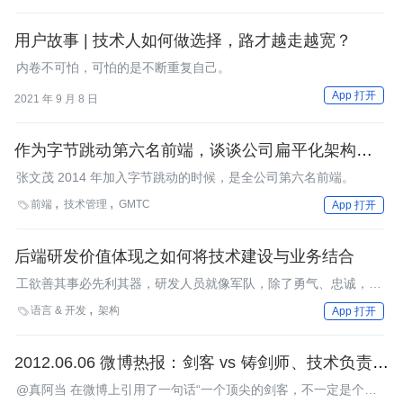
用户故事 | 技术人如何做选择，路才越走越宽？
内卷不可怕，可怕的是不断重复自己。
App 打开
2021 年 9 月 8 日
作为字节跳动第六名前端，谈谈公司扁平化架构育人
的道与术
张文茂 2014 年加入字节跳动的时候，是全公司第六名前端。
前端
技术管理
GMTC

App 打开
后端研发价值体现之如何将技术建设与业务结合
工欲善其事必先利其器，研发人员就像军队，除了勇气、忠诚，还
要有先进的武器、装备。
语言 & 开发
架构

App 打开
2012.06.06 微博热报：剑客 vs 铸剑师、技术负责人
选择技术
@真阿当 在微博上引用了一句话“一个顶尖的剑客，不一定是个铸