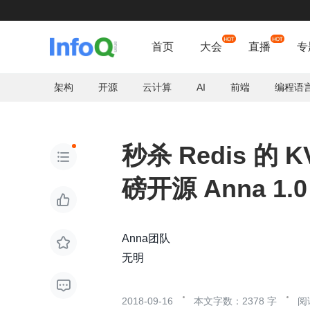
首页
大会
直播
专
架构
开源
云计算
AI
前端
编程语
秒杀 Redis 

磅开源 Anna 1.0

Anna团队

无明

2018-09-16
本文字数：2378 字
阅