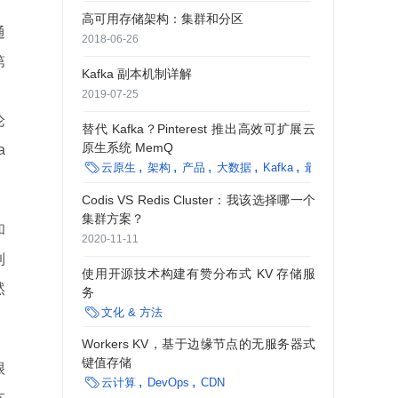
高可用存储架构：集群和分区
通
2018-06-26
第
Kafka 副本机制详解
。
2019-07-25
论
替代 Kafka？Pinterest 推出高效可扩展云
原生系统 MemQ
a

云原生
架构
产品
大数据
Kafka
最佳实践
企业动
Codis VS Redis Cluster：我该选择哪一个
集群方案？
和
2020-11-11
到
使用开源技术构建有赞分布式 KV 存储服
然
务

文化 & 方法
Workers KV，基于边缘节点的无服务器式
键值存储
很

云计算
DevOps
CDN
本