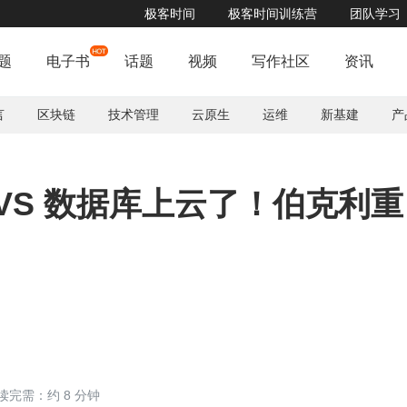
极客时间
极客时间训练营
团队学习
11 月 19 - 20 日 Apache Pulsar 社区年度盛会来啦，立即报名！
了解详情


题
电子书
话题
视频
写作社区
资讯
言
区块链
技术管理
云原生
运维
新基建
产
的 KVS 数据库上云了！伯克利重
读完需：约 8 分钟