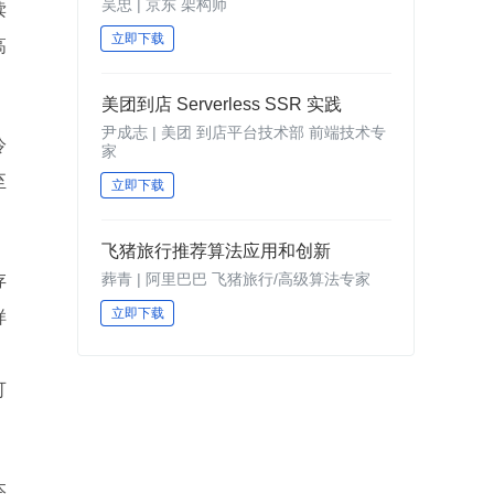
吴忠 | 京东 架构师
读
立即下载
高
美团到店 Serverless SSR 实践
尹成志 | 美团 到店平台技术部 前端技术专
冷
家
至
立即下载
飞猪旅行推荐算法应用和创新
葬青 | 阿里巴巴 飞猪旅行/高级算法专家
存
立即下载
样
，
可
本