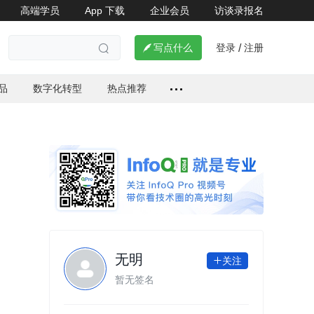
高端学员
App 下载
企业会员
访谈录报名

登录
注册

写点什么
/

品
数字化转型
热点推荐
无明
关注

暂无签名