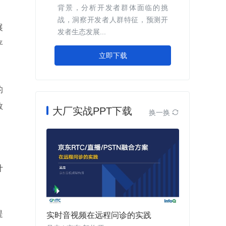
背景，分析开发者群体面临的挑
战，洞察开发者人群特征，预测开
展
发者生态发展...
平
立即下载
的
数
大厂实战PPT下载
换一换

。
计
提
实时音视频在远程问诊的实践