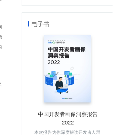
电子书
则
能
的
。
之
：
中国开发者画像洞察报告
2022
本次报告为你深度解读开发者人群