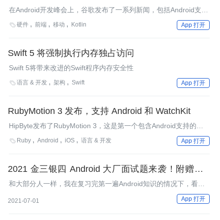
备
在Android开发峰会上，谷歌发布了一系列新闻，包括Android支持
kotlin 1.3新特性、可折叠手机支持、应用内Updates API、Android
硬件
前端
移动
Kotlin

App 打开
Studio改进等等。
Swift 5 将强制执行内存独占访问
Swift 5将带来改进的Swift程序内存安全性
语言 & 开发
架构
Swift

App 打开
RubyMotion 3 发布，支持 Android 和 WatchKit
HipByte发布了RubyMotion 3，这是第一个包含Android支持的版
本。HipByte还推出了新定价模型，试图更好地满足开发人员的需
Ruby
Android
iOS
语言 & 开发

App 打开
要。
2021 金三银四 Android 大厂面试题来袭！附赠复习
资料
和大部分人一样，我在复习完第一遍Android知识的情况下，看到
相关的知识回答的仍然不能够令自己满意。
App 打开
2021-07-01