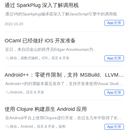
通过 SparkPlug 深入了解调用栈
通过V8的Sparkplug编译器深入了解JavaScript引擎中的调用栈
App 打开
2022-10-20
OCaml 已经做好 iOS 开发准备
近日，来自旧金山的程序员Edgar Aroutiounian为
OCamliOS（Jeffrey A. Scofield不久前推出的一个面向iOS的
移动
函数式编程
iOS
语言 & 开发

App 打开
OCamml交叉编译器）创建了一个程序包。InfoQ就此对他进行了
采访。
Android++：零硬件限制，支持 MSBuild、LLVM 和
GCC, 并集成了 GDB 调试
Android++的封测版本最近发布了，支持开发者使用Visual Studio
构建Android应用程序。它没有硬件限制，除了集成了GDB调试，
Android
语言 & 开发

App 打开
还支持MSBuild、LLVM和GCC。
使用 Clojure 构建原生 Android 应用
在Android平台上使用Clojure进行开发，在过去几年中取得了长足
的进步，让开发人员可以把它用于完整的应用，比如SwiftKey的
移动
Android
语言 & 开发
架构

App 打开