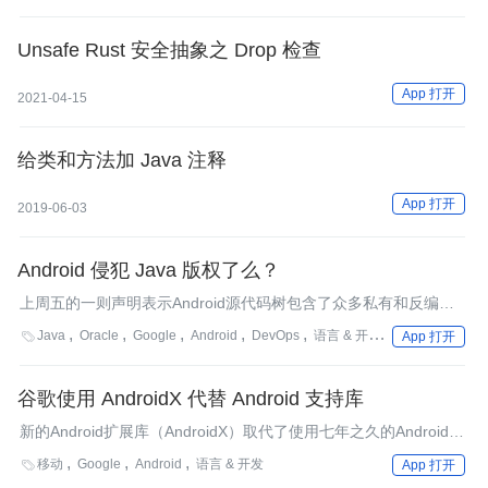
Clarity Keyboard。在本文中，我们将检阅当前在Android平台上支
持Clojure的工具的情况。
Unsafe Rust 安全抽象之 Drop 检查
App 打开
2021-04-15
给类和方法加 Java 注释
App 打开
2019-06-03
Android 侵犯 Java 版权了么？
上周五的一则声明表示Android源代码树包含了众多私有和反编译
代码。这对于Oracle与Google之间的法律诉讼大战会造成何种影
Java
Oracle
Google
Android
DevOps
语言 & 开发
架构

App 打开
响呢？
谷歌使用 AndroidX 代替 Android 支持库
新的Android扩展库（AndroidX）取代了使用七年之久的Android支
持库，旨在简化相关工作，并为该库未来的发展打下坚实的基础。
移动
Google
Android
语言 & 开发

App 打开