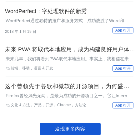
WordPerfect：字处理软件的新秀
WordPerfect通过独特的推广和服务方式，成功战胜了Word和
WordStar，一举坐上字处理市场的头把交椅。
App 打开
2018 年 1 月 19 日
未来 PWA 将取代本地应用，成为构建良好用户体验
的首选方式
未来几年，我们将看到PWA取代本地应用。事实上，我相信在未来
五年内，手机上至少有 80% 的非游戏应用将会使用网络技术进行
前端
移动
语言 & 开发

App 打开
构建。
这个曾领先于谷歌和微软的开源项目，为何盛极而
衰？
Firefox曾经风光无两，是最为成功的开源项目之一。它让Internet
Explorer的主导地位首次受到挑战，而Google Chrome那会的地位
文化 & 方法
产品
开源
Chrome
方法论

App 打开
也只是“others”。
发现更多内容