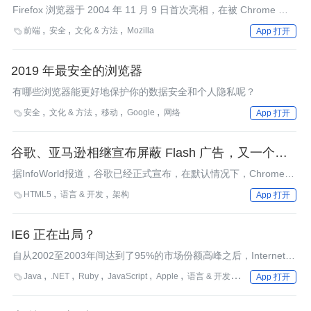
之上的复兴
Firefox 浏览器于 2004 年 11 月 9 日首次亮相，在被 Chrome 击
败之前，它曾风靡一时。如今，Firefox 正在凭借更好的隐私保护
前端
安全
文化 & 方法
Mozilla

App 打开
和用户自治权迎来复兴。
2019 年最安全的浏览器
有哪些浏览器能更好地保护你的数据安全和个人隐私呢？
安全
文化 & 方法
移动
Google
网络

App 打开
谷歌、亚马逊相继宣布屏蔽 Flash 广告，又一个时代
行将结束？
据InfoWorld报道，谷歌已经正式宣布，在默认情况下，Chrome将
不再自动播放Web页面上非必要的Flash内容（主要是在线广
HTML5
语言 & 开发
架构

App 打开
告），而像嵌入式视频播放器这样的必要Flash内容将不受影响。
IE6 正在出局？
自从2002至2003年间达到了95%的市场份额高峰之后，Internet
Ecplorer 6（IE6）的市场份额正在快速下降。到2008年底的时
Java
.NET
Ruby
JavaScript
Apple
语言 & 开发
架构

App 打开
候，很多重要的在线服务、厂商和Web框架将要放弃支持IE6。今
年IE6将要寿终正寝吗？这对Web2.0开发者又意味着什么？