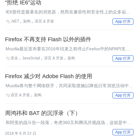
“拒绝 IE6”运动
IE6曾经是最著名的浏览器，然而在兼容性和安全性上的众多诟
病，最终导致了“拒绝IE6”运动，并得到了那些不愿意再为照顾IE6
.NET
架构
语言 & 开发

App 打开
而耗费额外编码时间的网络公司的支持。
Firefox 不再支持 Flash 以外的插件
Mozilla最近宣布要在2016年结束之前停止Firefox中的NPAPI支
持，Flash是唯一的得到继续支持的插件。
安全
JavaScript
语言 & 开发
架构

App 打开
Firefox 减少对 Adobe Flash 的使用
Mozilla将与整个网络联手，共同采取措施以降低日常浏览活动中对
于Flash内容的依赖。从八月开始，Firefox依然会对Flash提供支
语言 & 开发
架构

App 打开
持，但将阻止某些对用户体验来说非必须的Flash内容。此次变动
和未来可能产生的变动可提高Firefox用户的安全性，延长电池续航
时间，提高页面加载速度，让浏览器的响应更敏捷。
周鸿祎和 BAT 的沉浮录（下）
和阿里的战斗告一段落，奇虎360又和腾讯共视战场，这就是中国
互联网发展史上里程碑式的“3Q大战”。
App 打开
2018 年 6 月 22 日