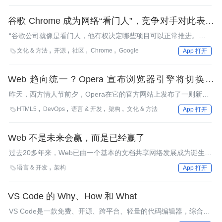
谷歌 Chrome 成为网络“看门人”，竞争对手对此表示
强烈不满
“谷歌公司就像是看门人，他有权决定哪些项目可以正常推进。如
果没能获得批准，那么我们将毫无办法。”
文化 & 方法
开源
社区
Chrome
Google

App 打开
Web 趋向统一？Opera 宣布浏览器引擎将切换至
WebKit
昨天，西方情人节前夕，Opera在它的官方网站上发布了一则新
闻，宣布它们的活跃用户已经达到了3亿。同时，Opera还发布了
HTML5
DevOps
语言 & 开发
架构
文化 & 方法

App 打开
一项重要的官方声明，宣布Opera的浏览器内核将从Presto转换为
WebKit。Opera在官网博客上做了解释说明，并引来不少群众的疑
惑和吐槽。
Web 不是未来会赢，而是已经赢了
过去20多年来，Web已由一个基本的文档共享网络发展成为诞生之
初我们根本无法设想的，无所不能的平台。自面世之日起，Web就
语言 & 开发
架构

App 打开
在努力迎合用户的各种需求。Web不归任何人所拥有，或换句话
说，任何人都是Web的主人。但并非所有人都行使了自己的主人翁
权利。
VS Code 的 Why、How 和 What
VS Code是一款免费、开源、跨平台、轻量的代码编辑器，综合了
Eclipse等很多优秀编辑器的优势，同时解决了它们的痛点问题，一