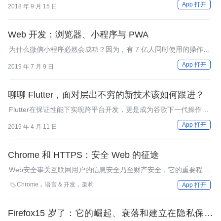
App 打开
2018 年 9 月 15 日
经发布就受到了“追捧”。
Web 开发：浏览器、小程序与 PWA
为什么微信小程序必然会成功？因为，有 7 亿人同时使用的操作系
统，很少。
App 打开
2019 年 7 月 9 日
聊聊 Flutter，面对层出不穷的新技术该如何跟进？
Flutter在保证性能下实现跨平台开发，更是成为谷歌下一代操作系
统的UI框架，为移动技术的发展提供了非常大的想象空间。
App 打开
2019 年 4 月 11 日
Chrome 和 HTTPS：安全 Web 的征途
Web安全事关互联网用户的信息安全乃至财产安全，它的重要程度
已不可同日而语。然而是否每个用户对他们所处的网络环境都了如
Chrome
语言 & 开发
架构

App 打开
指掌？是否每个网站都积极采取措施尽可能提升网站的安全性？为
用户打开Web大门的浏览器又可以做些什么来提升网络安全性？
Firefox15 岁了：它的崛起、衰落和建立在隐私保护