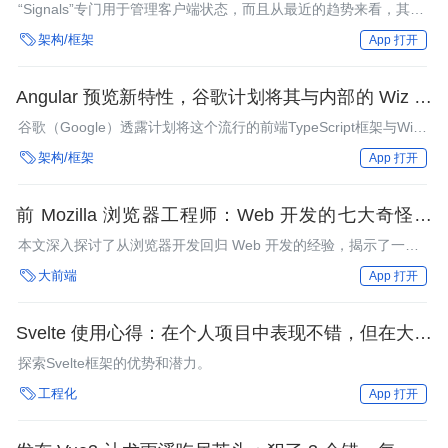
“Signals”专门用于管理客户端状态，而且从最近的趋势来看，其很
有可能在 React 中发挥作用。

架构/框架
App 打开
Angular 预览新特性，谷歌计划将其与内部的 Wiz 框
架合并
谷歌（Google）透露计划将这个流行的前端TypeScript框架与Wiz
合并，Wiz是一种用于许多第一方项目的内部框架。

架构/框架
App 打开
前 Mozilla 浏览器工程师：Web 开发的七大奇怪观
念，你中招了吗？
本文深入探讨了从浏览器开发回归 Web 开发的经验，揭示了一些
关于 Web 开发的观念和看法。

大前端
App 打开
Svelte 使用心得：在个人项目中表现不错，但在大型
企业项目中仍有待观察
探索Svelte框架的优势和潜力。

工程化
App 打开