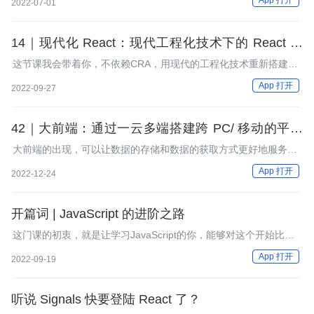
App 打开
2022-07-01
14｜现代化 React：现代工程化技术下的 React 项
目
这节课我会带着你，不依赖CRA，用现代的工程化技术重新搭建一
个React项目，然后把oh-my-kanban的代码迁移过来，让它真正成
App 打开
2022-09-27
为你自己的项目。
42｜大前端：通过一云多端搭建跨 PC/ 移动的平台
应用
大前端的出现，可以让数据的存储和数据的获取方式更好地服务于
前端的交互和业务的需求。
App 打开
2022-12-24
开篇词 | JavaScript 的进阶之路
这门课的初衷，就是让学习JavaScript的你，能够对这个开始比较
不那么“专业”的语言，有一个系统的专业理解。帮助你一步一个脚
App 打开
2022-09-19
印，把点连成线，把线连成面，把面搭建起一座空间立体的“思维
大厦”。
听说 Signals 快要登陆 React 了？