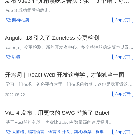
发布 Vue3 让尤雨溪吃尽苦头：犯了 3 个错，每一个
都需开发者警惕
Vue 3 成功背后的教训。

架构/框架
App 打开
Angular 18 引入了 Zoneless 变更检测
zone.js）变更检测、新的开发者中心、多个特性的稳定版本以及服
务器端渲染的改进等。API，解决了常见的开发者请求，并增强了

后端
App 打开
整体的开发者体验。
开篇词｜React Web 开发这样学，才能独当一面！
学习一门技术，务必要有大于一门技术的收获，这也是我开设这个
专栏的初衷。
App 打开
2022-08-22
Vite 4 发布，用更快的 SWC 替换了 Babel
基于Rust的打包器，声称比Babel有数量级的速度提升。

大前端
编程语言
语言 & 开发
架构/框架
框架
App 打开