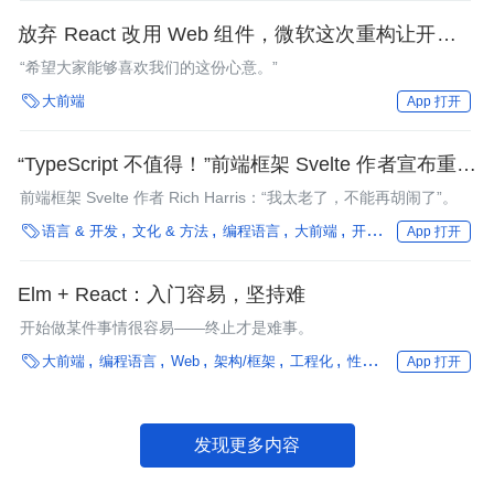
放弃 React 改用 Web 组件，微软这次重构让开发者
不解：没有任何意义
“希望大家能够喜欢我们的这份心意。”

大前端
App 打开
“TypeScript 不值得！”前端框架 Svelte 作者宣布重构
代码，反向迁移到 JavaScript 引争议
前端框架 Svelte 作者 Rich Harris：“我太老了，不能再胡闹了”。

语言 & 开发
文化 & 方法
编程语言
大前端
开源
方法论
技术
App 打开
Elm + React：入门容易，坚持难
开始做某件事情很容易——终止才是难事。

大前端
编程语言
Web
架构/框架
工程化
性能优化
框架
团队
App 打开
发现更多内容