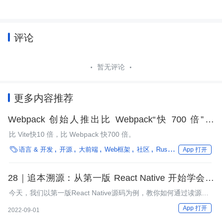
评论
暂无评论
更多内容推荐
Webpack 创始人推出比 Webpack“快 700 倍”的
Turbopack，基于 Rust 编写
比 Vite快10 倍，比 Webpack 快700 倍。

语言 & 开发
开源
大前端
Web框架
社区
Rust
性能优化
编程
App 打开
28｜追本溯源：从第一版 React Native 开始学会读
懂源码
今天，我们以第一版React Native源码为例，教你如何通过读源
码，一步一步理解React Native新架构。
App 打开
2022-09-01