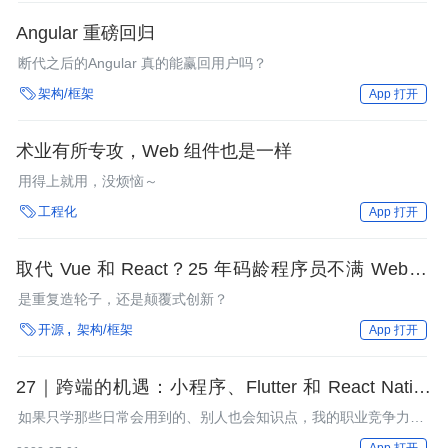
Angular 重磅回归
断代之后的Angular 真的能赢回用户吗？

架构/框架
App 打开
术业有所专攻，Web 组件也是一样
用得上就用，没烦恼～

工程化
App 打开
取代 Vue 和 React？25 年码龄程序员不满 Web 开
发现状创建新框架 Nue JS，能减少 90% 代码量！
是重复造轮子，还是颠覆式创新？

开源
架构/框架
App 打开
27｜跨端的机遇：小程序、Flutter 和 React Native
原理对比
如果只学那些日常会用到的、别人也会知识点，我的职业竞争力在
哪里？