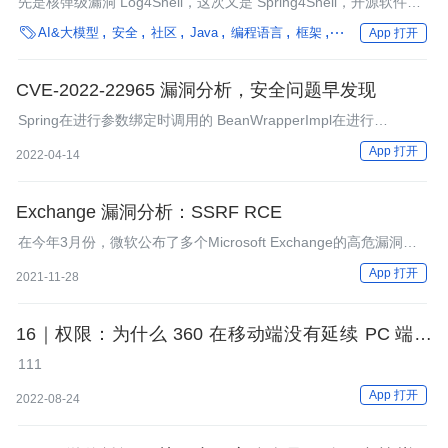
先是核弹级漏洞 Log4Shell，这次又是 Spring4Shell，开源软件库
中的零日漏洞总是突然蹦出来，搅动网络安全行业从业者的神经。

AI&大模型
安全
社区
Java
编程语言
框架
微服务
企业动态
App 打开
CVE-2022-22965 漏洞分析，安全问题早发现
Spring在进行参数绑定时调用的 BeanWrapperImpl在进行
JavaBean操作时触发了此漏洞。
App 打开
2022-04-14
Exchange 漏洞分析：SSRF RCE
在今年3月份，微软公布了多个Microsoft Exchange的高危漏洞。
ProxyLogon是Exchange历史上最具影响力的漏洞之一，有上千台
App 打开
2021-11-28
Exchange服务器被植入了webshell后门。
16｜权限：为什么 360 在移动端没有延续 PC 端的
辉煌？
111
App 打开
2022-08-24