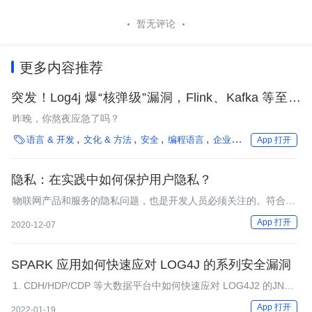
暂无评论
更多内容推荐
突发！Log4j 爆“核弹级”漏洞，Flink、Kafka 等至少
十多个项目受影响
昨晚，你熬夜应急了吗？

语言 & 开发
文化 & 方法
安全
编程语言
企业动态
实时计算
App 打开
隐私：在实践中如何保护用户隐私？
物联网产品和服务的隐私问题，也是开发人员必须关注的。符合法
律法规的要求只是第一步，在产品理念上也要从用户角度出发。
App 打开
2020-12-07
SPARK 应用如何快速应对 LOG4J 的系列安全漏洞
1. CDH/HDP/CDP 等大数据平台中如何快速应对 LOG4J2 的JNDI
系列漏洞 2. Flink 应用如何应对 LOG4J2 的JNDI系列漏洞 3.
App 打开
2022-01-19