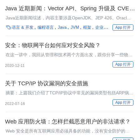
Java 近期新闻：Vector API、Spring 升级及 CVE、
Payara 平台、Groovy 和 TomEE 升级
Java近期新闻综述，内容主要涉及OpenJDK、JEP 426、Oracle
发布4月关键补丁更新、JDK 19、Liberica JDK及原生镜像工具包

语言 & 开发
编程语言
Java
JVM
框架
企业动态
App 打开
升级、多个Spring点版本和里程碑版本。
安全：物联网平台如何应对安全风险？
在这一讲中，我回从管理和技术两个方面出发，跟你分享一些物联
网的安全实践经验。
App 打开
2020-12-11
关于 TCP/IP 协议漏洞的安全措施
摘要：上篇我们介绍了TCP/IP协议中常见的漏洞类型包括ARP病毒
攻击、基于RIP的攻击、DNS欺骗、TCP连接欺骗。面对TCP/IP协
App 打开
2022-07-16
议中存在的漏洞我们要采取什么样的安全措施去预防和解决呢？
Web 应用防火墙：怎样拦截恶意用户的非法请求？
Web 安全是所有互联网应用必须具备的功能，没有安全防护的应
用犹如怀揣珠宝的儿童独自行走在盗贼环伺的黑夜里。