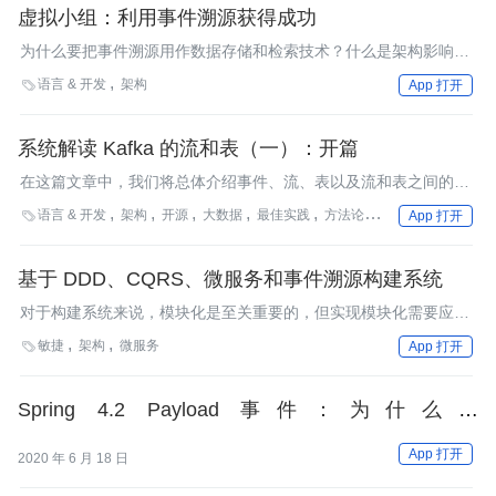
做一定的迁移工作。
虚拟小组：利用事件溯源获得成功
为什么要把事件溯源用作数据存储和检索技术？什么是架构影响？
何时该用平台而不是框架来满足需求？InfoQ采访了两位专家以了
语言 & 开发
架构

App 打开
解更多信息。
系统解读 Kafka 的流和表（一）：开篇
在这篇文章中，我们将总体介绍事件、流、表以及流和表之间的二
元性关系。
语言 & 开发
架构
开源
大数据
最佳实践
方法论
Kafka

App 打开
基于 DDD、CQRS、微服务和事件溯源构建系统
对于构建系统来说，模块化是至关重要的，但实现模块化需要应对
一些反模块化的做法。
敏捷
架构
微服务

App 打开
Spring 4.2 Payload 事件：为什么说
PayloadApplicationEvent 并非一个良好的设计？
App 打开
2020 年 6 月 18 日