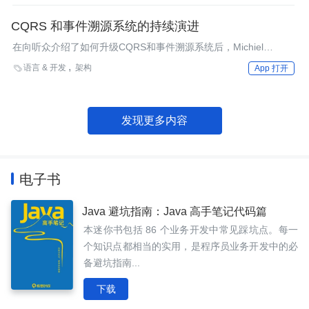
CQRS 和事件溯源系统的持续演进
在向听众介绍了如何升级CQRS和事件溯源系统后，Michiel
Overeem提出了一个论点：不少与事件溯源系统打交道的人，对其
语言 & 开发
架构

App 打开
中的挑战缺乏认知和理解，并不知道如何解决问题。近期在阿姆斯
特丹召开的DDD 2018欧洲大会上，Overeem做演讲介绍了这一论
点是如何促使他去开展一些探索性研究，实现此类系统的持续演
进。
发现更多内容
电子书
Java 避坑指南：Java 高手笔记代码篇
本迷你书包括 86 个业务开发中常见踩坑点。每一
个知识点都相当的实用，是程序员业务开发中的必
备避坑指南...
下载