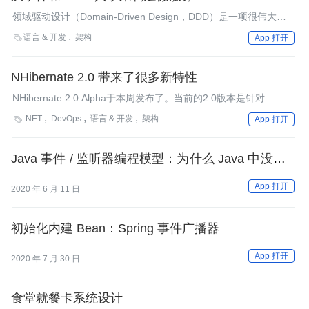
领域驱动设计（Domain-Driven Design，DDD）是一项很伟大的
技术，它拉近了设计与程序实际所服务的领域，但是通常我们会关
语言 & 开发
架构

App 打开
注结构，从而太早地做出决策，这并非DDD的本意。相反，在领域
中，我们应该从事件开始，Russ Miles描述了在构建微服务时，采
用“事件优先”的方式所具有的优势。
NHibernate 2.0 带来了很多新特性
NHibernate 2.0 Alpha于本周发布了。当前的2.0版本是针对
Hibernate 3.2.6的特性集跨出的第一步，很多类都已经完全重写而
.NET
DevOps
语言 & 开发
架构

App 打开
且添加了很多特性。
Java 事件 / 监听器编程模型：为什么 Java 中没有提
供标准实现？
App 打开
2020 年 6 月 11 日
初始化内建 Bean：Spring 事件广播器
App 打开
2020 年 7 月 30 日
食堂就餐卡系统设计