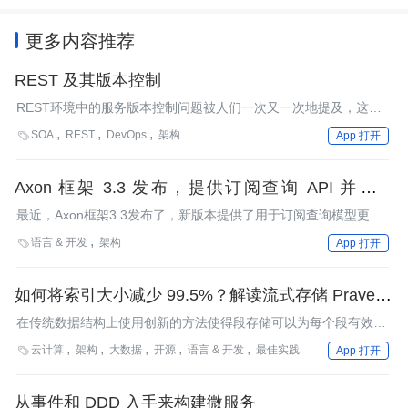
更多内容推荐
REST 及其版本控制
REST环境中的服务版本控制问题被人们一次又一次地提及，这次
Ganesh Prasad提出了一个方案，它不再更改服务的URL，而是首
SOA
REST
DevOps
架构

App 打开
要考虑将版本控制背后的根本原因。
Axon 框架 3.3 发布，提供订阅查询 API 并支持
Kafka
最近，Axon框架3.3发布了，新版本提供了用于订阅查询模型更新
的订阅查询API、用于调度截止期消息发布的管理器，以及允许使
语言 & 开发
架构

App 打开
用Kafka来发送和接收事件的Axon-Kafka模块。更新版本3.3.2也已
发布，强烈建议还在使用版本3.3的用户进行升级。
如何将索引大小减少 99.5%？解读流式存储 Pravega
的段属性
在传统数据结构上使用创新的方法使得段存储可以为每个段有效管
理10亿数量级的段属性。
云计算
架构
大数据
开源
语言 & 开发
最佳实践

App 打开
从事件和 DDD 入手来构建微服务