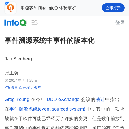
用极客时间看 InfoQ 体验更好
立即打开

登录
事件溯源系统中事件的版本化
Jan Stenberg
张卫滨

2017 年 7 月 25 日

语言 & 开发
架构
Greg Young
在今年
DDD eXchange
会议的
演讲
中指出，
在
事件溯源系统(event sourced system)
中，其中的一项挑
战就在于软件可能已经经历了许多的变更，但是数年前放到
事件存储中的事件现在必须依然能够读取。系统的有些消费