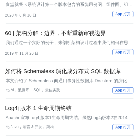
食堂就餐卡系统设计第一个版本包含的系统用例图、组件图、组件
时序图、部署图。
App 打开
2020 年 6 月 10 日
60 | 架构分解：边界，不断重新审视边界
我们通过一个实际的例子，来剖析架构设计过程中我们如何在思考
模块边界。
App 打开
2019 年 11 月 26 日
如何将 Schemaless 演化成分布式 SQL 数据库
本文介绍了 Schemaless 向通用事务性数据库 Docstore 的演化历
程。
AI
数据库
SQL
最佳实践

App 打开
Log4j 版本 1 生命周期终结
Apache宣布Log4j版本1生命周期终结。虽然Log4j版本2在2014年
7月已经发布，版本1仍然维护到2015年8月初。新版本是一个完全
Java
语言 & 开发
架构

App 打开
重写的日志库，解决了许多版本1的问题，达到了前所未有的性
能。Apache已经为简化升级做出了努力，但是高级用户可能需要