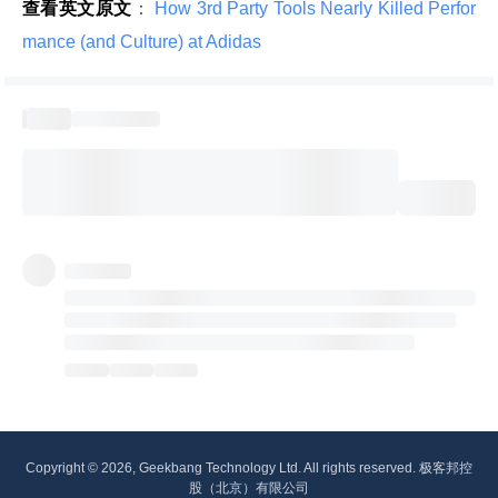
查看英文原文
：
 How 3rd Party Tools Nearly Killed Perfor
mance (and Culture) at Adidas 
Copyright © 2026, Geekbang Technology Ltd. All rights reserved. 极客邦控
股（北京）有限公司