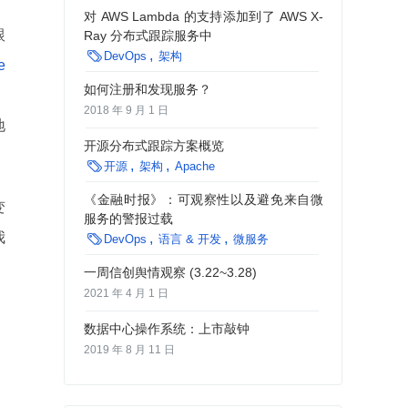
对 AWS Lambda 的支持添加到了 AWS X-
跟
Ray 分布式跟踪服务中

DevOps
架构
e
如何注册和发现服务？
，
2018 年 9 月 1 日
地
开源分布式跟踪方案概览

开源
架构
Apache
《金融时报》：可观察性以及避免来自微
变
服务的警报过载
我

DevOps
语言 & 开发
微服务
一周信创舆情观察 (3.22~3.28)
2021 年 4 月 1 日
数据中心操作系统：上市敲钟
2019 年 8 月 11 日