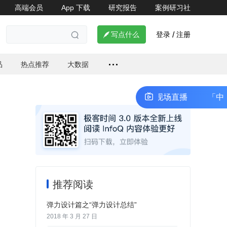
高端会员
App 下载
研究报告
案例研习社
登录
注册

写点什么
/

品
热点推荐
大数据
「中国技术开放日·长沙站」现场直播
「中国技术
推荐阅读
弹力设计篇之“弹力设计总结”
2018 年 3 月 27 日