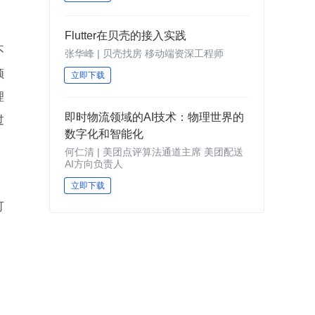
Flutter在贝壳的接入实践
不
张华峰 | 贝壳找房 移动端资深工程师
须
立即下载
理
即时物流领域的AI技术：物理世界的
过
数字化和智能化
何仁清 | 美团点评算法通道主席 美团配送
AI方向负责人
、
立即下载
可