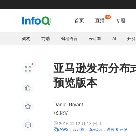
首页
直播
专题
架构
前端
编程语言
云计算
AI
开源
亚马逊发布分布式跟

预览版本

Daniel Bryant

张卫滨

2016 年 12 月 13 日


AWS
云计算
DevOps
语言 & 开发