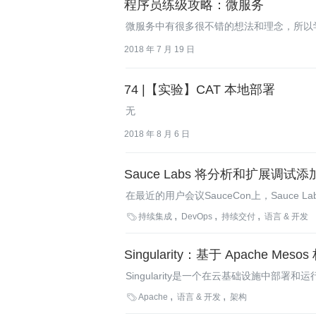
程序员练级攻略：微服务
微服务中有很多很不错的想法和理念，所以
2018 年 7 月 19 日
74 |【实验】CAT 本地部署
无
2018 年 8 月 6 日
Sauce Labs 将分析和扩展调
在最近的用户会议SauceCon上，Sauc
个仪表板，用于分析测试结果并显示浏览器

持续集成
DevOps
持续交付
语言 & 开发
Singularity：基于 Apache 
Singularity是一个在云基础设施中部署
效地管理底层进程的生命周期，并可作为持

Apache
语言 & 开发
架构