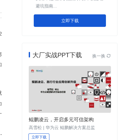
避坑指南...
立即下载
2
。
大厂实战PPT下载
部
换一换

和
就
为
一
鲲鹏凌云，开启多元可信架构
。
高雪松 | 华为云 鲲鹏解决方案总监
-
立即下载