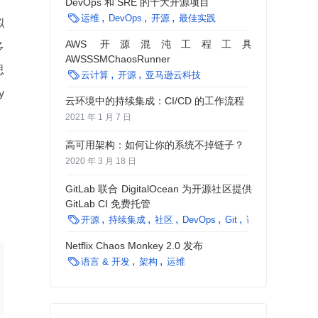
DevOps 和 SRE 的十大开源项目

运维
DevOps
开源
最佳实践
拟
AWS 开源混沌工程工具
多
AWSSSMChaosRunner
思

云计算
开源
亚马逊云科技
y
云环境中的持续集成：CI/CD 的工作流程
2021 年 1 月 7 日
高可用架构：如何让你的系统不掉链子？
2020 年 3 月 18 日
GitLab 联合 DigitalOcean 为开源社区提供
GitLab CI 免费托管

开源
持续集成
社区
DevOps
Git
语言 & 开发
Netflix Chaos Monkey 2.0 发布

语言 & 开发
架构
运维