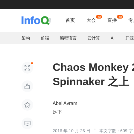
首页
大会
直播
专
架构
前端
编程语言
云计算
AI
开源
Chaos Monk

Spinnaker 之上

Abel Avram

足下

2016 年 10 月 26 日
本文字数：609 字