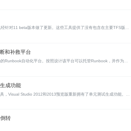
近Chaos Monkey的升级采访了Netflix公司的Lorin Hochstein。
ion Server已经针对11 beta版本做了更新。这些工具提供了没有包含在主要TFS版本
持、Windows Shell扩展以及修改过程模板的功能。
的诊断和补救平台
件驱动的Runbook自动化平台。按照设计该平台可以托管Runbook，并作为对
Winston的目标是为开发者提供Tier-1支持，帮助开发者免除重复的诊断
操作。
测试生成功能
创建的工具，Visual Studio 2012和2013预览版重新拥有了单元测试生成功能。支
T。
光倒转