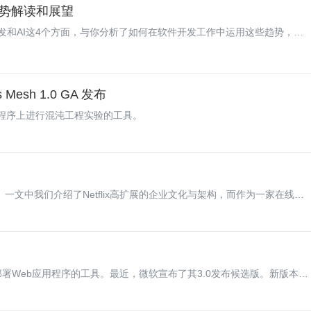
势解读和展望
发和AI这4个方面，与你分析了如何在软件开发工作中运用这些趋势，去
Mesh 1.0 GA 发布
es应用程序上进行混沌工程实验的工具。
计》一文中我们介绍了Netflix高扩展的企业文化与架构，而作为一家在线影
此大量的用户、海量的数据、复杂的拓扑结构下取得成功，离不开其背后的开源
开发的技术，让公司能够在分布于全世界50多个国家的服务器上进行持续地构
据进行分析挖掘从而更好地推荐和改善自身服务；同时能够通过性能剖析
们来盘点一下Netflix所使用或贡献的开源技术。
包和部署Web应用程序的工具。最近，微软宣布了其3.0发布候选版。新版本包
rShell cmdlets以及自动化备份。