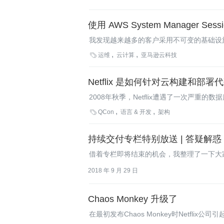
使用 AWS System Manager Se
我发现越来越多的客户采用不可变的基础设

运维
云计算
亚马逊云科技
Netflix 是如何针对云构建和部署
2008年秋季，Netflix遭遇了一次严重
今年2月，Netflix宣布完成了向云的迁移。与

QCon
语言 & 开发
架构
的代码在部署到云上之前，是如何构建的呢
持续交付专栏特别放送 | 答疑解惑
借着专栏即将结束的机会，我整理了一下大
给与回答。
2018 年 9 月 29 日
Chaos Monkey 升级了
在最初发布Chaos Monkey时Netf