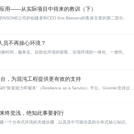
应用——从实际项目中得来的教训（下）
ONE公司的创建者和CEO Kris Beevers的客座文章的第二部分。
开发人员不再操心环境？
源换时间，服务化、自助化环境的获取，实现环境的一体化、一致性。
aS 平台，为混沌工程提供更有效的支持
的“恢复能力即服务”（Resilience as a Service）平台。Gremlin支持企
实验，这样有助于在应用发生停机故障前预防问题的发生。Gremlin使得企业
资源、网络和状态故障，以便工程师查看在此类故障条件下系统的运作行
来终觉浅，绝知此事要躬行
说明搭建一个分布式环境的关键步骤，以及其中可能涉及的分布式核心知识。