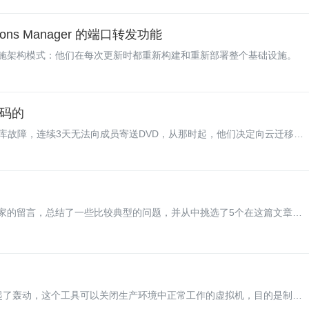
ssions Manager 的端口转发功能
施架构模式：他们在每次更新时都重新构建和重新部署整个基础设施。
代码的
的数据库故障，连续3天无法向成员寄送DVD，从那时起，他们决定向云迁移。
之相应的是，Netflix的开发工作也要针对上云做很多工作。那么，Netflix
？
家的留言，总结了一些比较典型的问题，并从中挑选了5个在这篇文章中
lix公司引起了轰动，这个工具可以关闭生产环境中正常工作的虚拟机，目的是制造