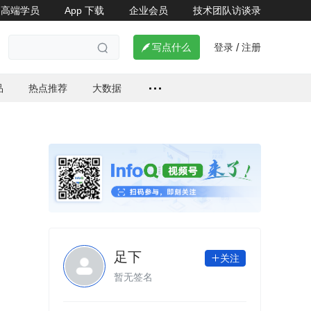
高端学员
App 下载
企业会员
技术团队访谈录

登录
注册

写点什么
/

品
热点推荐
大数据
足下
关注

暂无签名