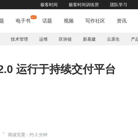
极客时间
极客时间训练营
团队学习
春争日，夏争时，扫码抽取夏日礼包！！！
了解详情


题
电子书
话题
视频
写作社区
资讯
技术管理
运维
区块链
新基建
云原生
产
ey 2.0 运行于持续交付平台
阅读完需：约 2 分钟