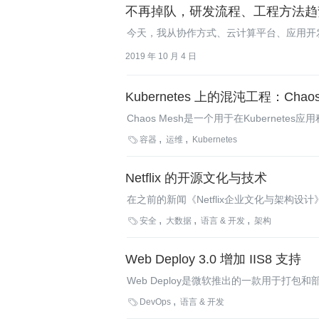
不再掉队，研发流程、工程方法趋
今天，我从协作方式、云计算平台、应用开
提高研发效能。
2019 年 10 月 4 日
Kubernetes 上的混沌工程：Chaos 
Chaos Mesh是一个用于在Kubernet

容器
运维
Kubernetes
Netflix 的开源文化与技术
在之前的新闻《Netflix企业文化与架构设
片租赁提供商Netflix之所以能够在如

安全
大数据
语言 & 开发
架构
文化与技术。Netflix利用开源或者自己
建和集成；能够对用户所产生的海量行为数
Web Deploy 3.0 增加 IIS8 支持
和安全审计保护用户的隐私和数据，下面就让我
Web Deploy是微软推出的一款用于打
括支持Windows Server 8上的IIS8、Powe

DevOps
语言 & 开发