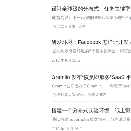
设计全球级的分布式、任务关键型
此篇为设计下一代智能DNS和流量管理平台的NS

语言 & 开发
架构
研发环境：Facebook 怎样让
提供高效研发环境的3个基本原则是：用资
2019 年 9 月 16 日
Gremlin 发布“恢复即服务”Sa
Gremlin公司发布了Gremlin，一种基于SaaS
通过“按需破坏系统”开展混沌（Choas）

云计算
DevOps
语言 & 开发
可以在所管理的基础设施中注入一些受控的
为。
搭建一个分布式实验环境：纸上得
我以搭建Kubernetes集群为例，与你
2019 年 12 月 16 日