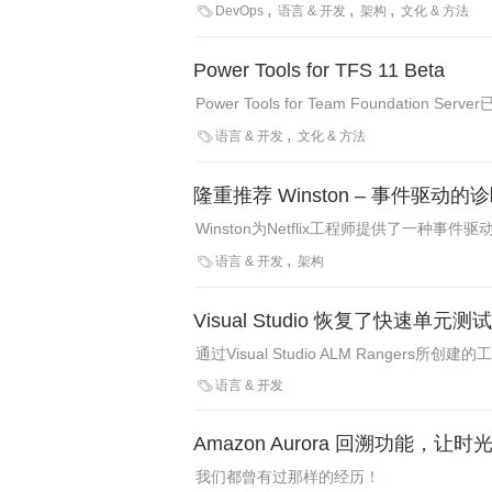
故障，借以提高系统的弹性。Rags Srinivas就最

DevOps
语言 & 开发
架构
文化 & 方法
Power Tools for TFS 11 Beta
Power Tools for Team Foundat
中的重要功能，其中包括对PowerShell的支

语言 & 开发
文化 & 方法
隆重推荐 Winston – 事件驱动
Winston为Netflix工程师提供了一种事
警报等运维事件的响应运行这些Runbook。

语言 & 开发
架构
补救任务，在遇到相关事件后自动执行必要
Visual Studio 恢复了快速单元
通过Visual Studio ALM Rangers所
持多种单元测试框架，同时支持C#/VB.NE

语言 & 开发
Amazon Aurora 回溯功能，让时
我们都曾有过那样的经历！