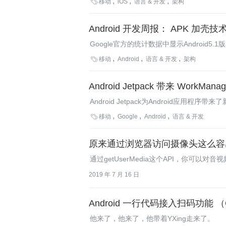

移动
iOS
语言 & 开发
架构
Android 开发周报： APK 加
Google官方的统计数据中显示Android5
国移动互联网年度报告，从产品、人群、开

移动
Android
语言 & 开发
架构
Android Jetpack 带来 WorkMana
Android Jetpack为Android应用程序
Paging、Slices和Android KTX。

移动
Google
Android
语言 & 开发
原来通过浏览器访问摄像头这么容
通过getUserMedia这个API，你可以
2019 年 7 月 16 日
Android 一行代码接入扫码功能 （Ca
他来了，他来了，他带着YXing走来了。