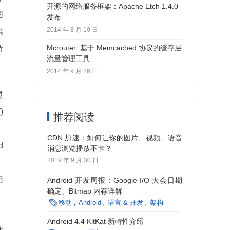
开源的网络服务框架：Apache Etch 1.4.0
图
发布
2014 年 8 月 10 日
供
Mcrouter: 基于 Memcached 协议的缓存层
持
流量管理工具
2014 年 9 月 26 日
显
)
推荐阅读
CDN 加速：如何让你的图片、视频、语音
d
消息浏览播放不卡？
2019 年 9 月 30 日
用
Android 开发周报：Google I/O 大会日期
确定、Bitmap 内存详解
，

移动
Android
语言 & 开发
架构
Android 4.4 KitKat 新特性介绍