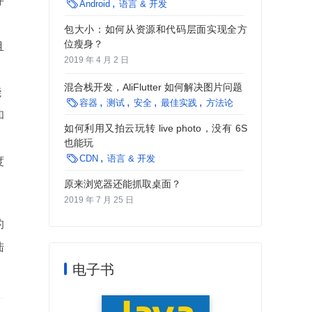
并

Android
语言 & 开发
包大小：如何从资源和代码层面实现全方
位瘦身？
且
2019 年 4 月 2 日
混合栈开发，AliFlutter 如何解决图片问题
能

容器
测试
安全
最佳实践
方法论
和
如何利用又拍云玩转 live photo，没有 6S
也能玩

CDN
语言 & 开发
度
原来浏览器还能抓取桌面？
2019 年 7 月 25 日
的
陆
电子书