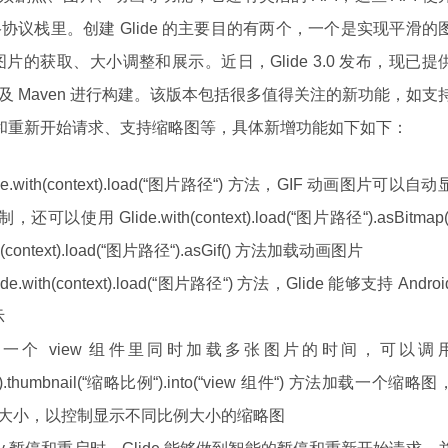
网络协议栈里。创建 Glide 的主要目的有两个，一个是实现平滑的
的获取、大小调整和展示。近日，Glide 3.0 发布，现已提
 以及 Maven 进行构建。该版本包括很多值得关注的新功能，如支
停和重新开始请求、支持缩略图等，具体新增功能如下如下：
.with(context).load(“图片路径“) 方法，GIF 动画图片可以自动
Glide.with(context).load(“图片路径“).asBitmap(
ontext).load(“图片路径“).asGif() 方法加载动画图片
e.with(context).load(“图片路径“) 方法，Glide 能够支持 Androi
示
一个 view 组件里同时加载多张图片的时间，可以调
片路径“).thumbnail(“缩略比例“).into(“view 组件“) 方法加载一个缩略图
的参数的大小，以控制显示不同比例大小的缩略图