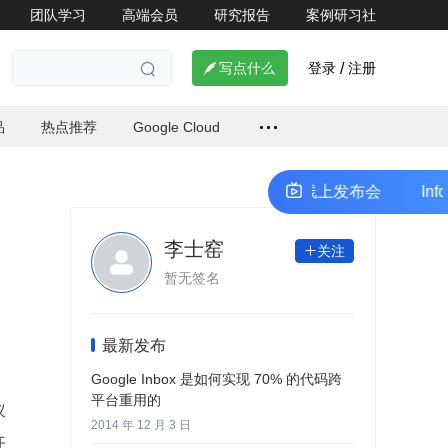
团队学习
高端会员
研究报告
案例研习社
登录
注册

写点什么
/

品
热点推荐
Google Cloud
InfoQ 极客传媒开发者生态共创计划线上发布会
InfoQ
李士窑
关注

暂无签名
最新发布
Google Inbox 是如何实现 70% 的代码跨
平台重用的
议
2014 年 12 月 3 日
开