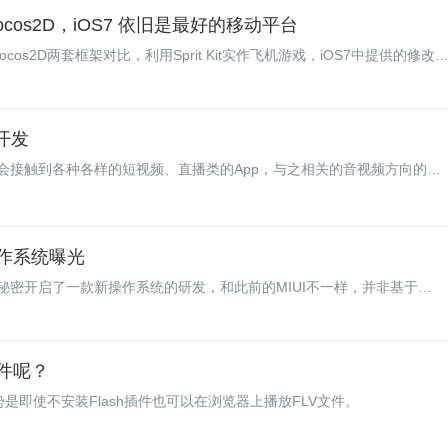
 Cocos2D，iOS7 依旧是最好的移动平台
ocos2D两套框架对比，利用Sprit Kit实作飞机游戏，iOS7中提供的修改
S跟Android，Ubuntu Touch正式版将于10月17日开放下载。
频开发
会接触到各种各样的短视频、直播类的App，与之相关的音视频方向的开
 操作系统曝光
密开启了一款新操作系统的研发，和此前的MIUI不一样，并非基于
度定制。MIOS是一种基于浏览器虚拟的操作系统，用户可以通过浏览器在MIOS
x内核为主体的嵌入式操作系统。
文件呢？
其最大优势是即使不安装Flash插件也可以在浏览器上播放FLV文件。