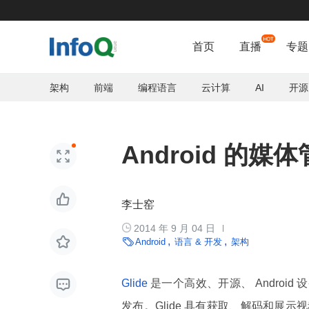
首页
直播
专题
架构
前端
编程语言
云计算
AI
开源
Android 的媒体


李士窑

2014 年 9 月 04 日


Android
语言 & 开发
架构

Glide
是一个高效、开源、 Android 设
发布。Glide 具有获取、解码和展示