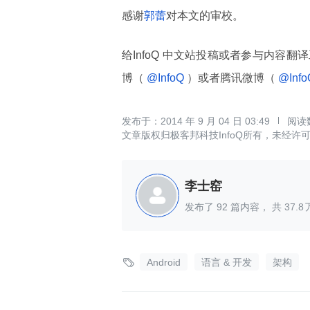
感谢
郭蕾
对本文的审校。
给InfoQ 中文站投稿或者参与内容翻
博（
@InfoQ
）或者腾讯微博（
@Inf
2014 年 9 月 04 日 03:49
文章版权归极客邦科技InfoQ所有，未经许
李士窑
发布了
92
篇内容， 共
37.8

Android
语言 & 开发
架构