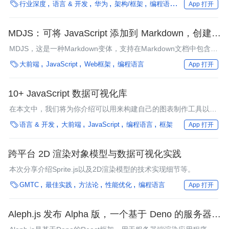

行业深度
语言 & 开发
华为
架构/框架
编程语言
框架
App 打开
MDJS：可将 JavaScript 添加到 Markdown，创建交
互式文档
MDJS，这是一种Markdown变体，支持在Markdown文档中包含可
运行的JavaScript代码。

大前端
JavaScript
Web框架
编程语言
App 打开
10+ JavaScript 数据可视化库
在本文中，我们将为你介绍可以用来构建自己的图表制作工具以及
向软件中增添一些图形建模功能的10+款JavaScript库。

语言 & 开发
大前端
JavaScript
编程语言
框架
App 打开
跨平台 2D 渲染对象模型与数据可视化实践
本次分享介绍Sprite.js以及2D渲染模型的技术实现细节等。

GMTC
最佳实践
方法论
性能优化
编程语言
App 打开
Aleph.js 发布 Alpha 版，一个基于 Deno 的服务器端
渲染框架