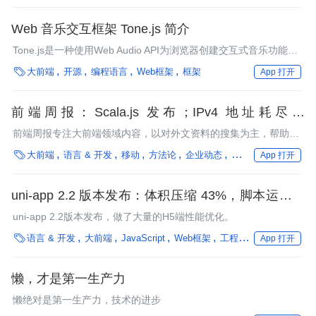
Web 音乐交互框架 Tone.js 简介
Tone.js是一种使用Web Audio API为浏览器创建交互式音乐功能的
前端框架，便于音乐人士和音频编程人员创建基于Web的音频应

大前端
开源
编程语言
Web框架
框架
App 打开
用。
前端周报：Scala.js 发布；IPv4 地址耗尽；
JavaScript 状态调查已开放
前端周报专注大前端领域内容，以对外文资料的搜集为主，帮助开
发者了解一周前端热点。

大前端
语言 & 开发
移动
方法论
企业动态
性能优化
编程语言
App 打开
uni-app 2.2 版本发布：体积压缩 43%，脚本运行时
间缩短 32%
uni-app 2.2版本发布，做了大量的H5端性能优化。

语言 & 开发
大前端
JavaScript
Web框架
工程化
跨端开发
性
App 打开
懒，才是第一生产力
懒绝对是第一生产力，技术的进步