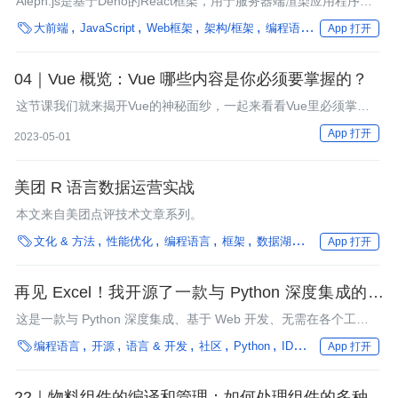
Aleph.js是基于Deno的React框架，用于服务器端渲染应用程序，
现在发布了Alpha版。

大前端
JavaScript
Web框架
架构/框架
编程语言
框架
App 打开
04｜Vue 概览：Vue 哪些内容是你必须要掌握的？
这节课我们就来揭开Vue的神秘面纱，一起来看看Vue里必须掌握
的知识点，以及怎样学习Vue才更加高效。
App 打开
2023-05-01
美团 R 语言数据运营实战
本文来自美团点评技术文章系列。

文化 & 方法
性能优化
编程语言
框架
数据湖仓
工业
App 打开
再见 Excel！我开源了一款与 Python 深度集成的神
器级 IDE
这是一款与 Python 深度集成、基于 Web 开发、无需在各个工具
之间切换、适用大部分职业工作场景的开源电子表格应用程序。对

编程语言
开源
语言 & 开发
社区
Python
IDE
数据处理
大数
App 打开
它的评价只有 Wow awesome，amazing！
22｜物料组件的编译和管理：如何处理组件的多种模