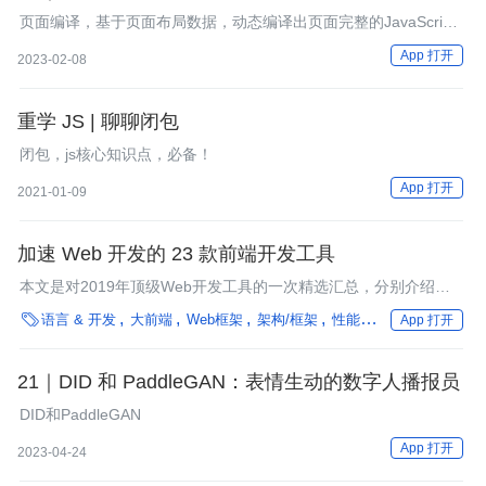
渲染策略？
页面编译，基于页面布局数据，动态编译出页面完整的JavaScript
和CSS的Bundle文件，减少HTTP文件请求，提升用户体验。页面
App 打开
2023-02-08
运行，核心就是要设计页面的渲染策略，保证页面功能的可用性和
稳定性。
重学 JS | 聊聊闭包
闭包，js核心知识点，必备！
App 打开
2021-01-09
加速 Web 开发的 23 款前端开发工具
本文是对2019年顶级Web开发工具的一次精选汇总，分别介绍了
每款工具的关键特性，并已附上下载链接。

语言 & 开发
大前端
Web框架
架构/框架
性能优化
操作系统
App 打开
21｜DID 和 PaddleGAN：表情生动的数字人播报员
DID和PaddleGAN
App 打开
2023-04-24