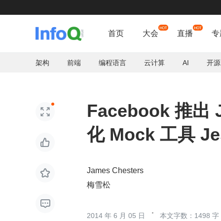
首页
大会
直播
专
架构
前端
编程语言
云计算
AI
开源
Facebook 推出

化 Mock 工具 Je

James Chesters

梅雪松

2014 年 6 月 05 日
本文字数：1498 字