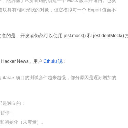
，然后基于它所看到的创建一个 Mock 版本并返回。也就
模块具有相同形状的对象，但它模拟每一个 Export 值而不
是，开发者仍然可以使用 jest.mock() 和 jest.dontMock() 
cker News，用户
Cthulu 说
：
gularJS 项目的测试套件越来越慢，部分原因是逐渐增加的
部是独立的；
 暂停；
 启动和初始化（未度量）。