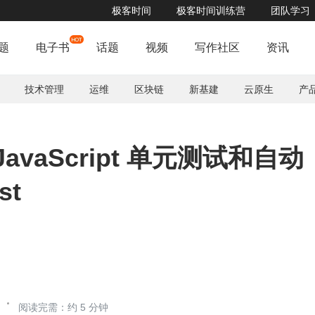
极客时间
极客时间训练营
团队学习
题
电子书
话题
视频
写作社区
资讯
技术管理
运维
区块链
新基建
云原生
产
 JavaScript 单元测试和自动
st
阅读完需：约 5 分钟