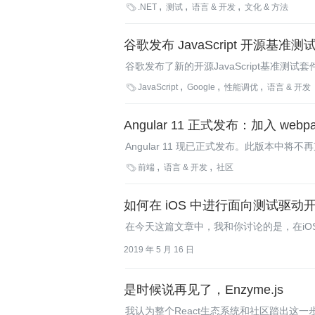
架，测试人员就可以在一定程度上从繁重的手

.NET
测试
语言 & 开发
文化 & 方法
测试框架，测试人员现在就可以使用自己最
这几款测试工具进行了比较。
谷歌发布 JavaScript 开源基准测
谷歌发布了新的开源JavaScript基准测
JavaScript应用的性能.

JavaScript
Google
性能调优
语言 & 开发
Angular 11 正式发布：加入 webp
Angular 11 现已正式发布。此版本中将不再支持 T
中，已经弃用 IE 9、10 和 IE mobile 支持，

前端
语言 & 开发
社区
上就要发布了，我们为全球各地的 Angul
括框架、CLI 和组件等。
如何在 iOS 中进行面向测试驱
在今天这篇文章中，我和你讨论的是，在iOS
2019 年 5 月 16 日
是时候说再见了，Enzyme.js
我认为整个React生态系统和社区踏出这