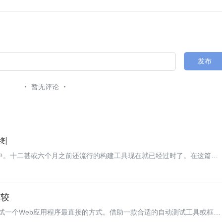
发布
暂无评论
地图
展变化中。十二甚或六个月之前还流行的构建工具现在就已经过时了。在这篇文
ipt初学者绘制了一幅地图，帮助他们开启JavaScript之旅。对于经验更丰富的
地说明了社区处于什么状态以及新项目使用什么技术。
比较
试一个Web应用程序最直接的方式。借助一款合适的自动测试工具或框