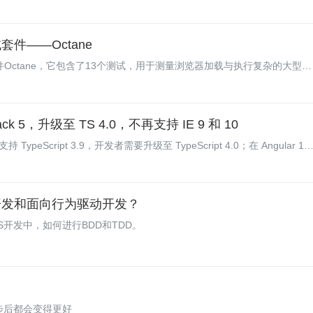
动测试工作中解放出来。目前社区中已经出现了几款.NET平台下的We
熟悉的语言来实现同样的功能，并与自己的开发环境无缝集成。本文即对
试套件——Octane
试套件Octane，它包含了13个测试，用于测量浏览器加载与执行复杂的大型
ack 5，升级至 TS 4.0，不再支持 IE 9 和 10
ypeScript 3.9，开发者需要升级至 TypeScript 4.0；在 Angular 10
此次 v11 版本中将完全删除 IE 9、10 和 IE mobile 支持。版本 11.0.0 马
ar 开发人员提供了一些很棒的更新内容。这一版本的更新遍布整个平台，包
动开发和面向行为驱动开发？
开发中，如何进行BDD和TDD。
一步后都会变得更好