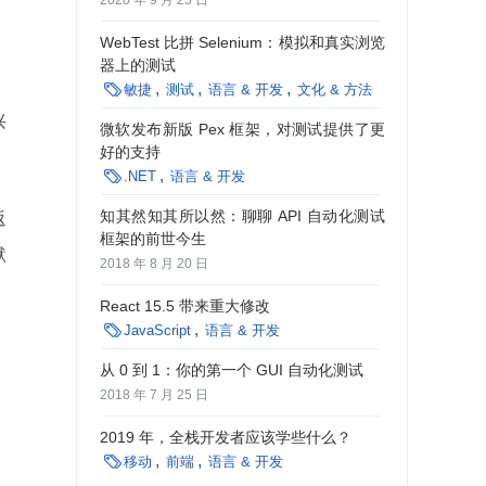
2020 年 9 月 25 日
WebTest 比拼 Selenium：模拟和真实浏览
器上的测试

敏捷
测试
语言 & 开发
文化 & 方法
兴
微软发布新版 Pex 框架，对测试提供了更
好的支持

.NET
语言 & 开发
知其然知其所以然：聊聊 API 自动化测试
返
框架的前世今生
默
2018 年 8 月 20 日
React 15.5 带来重大修改

JavaScript
语言 & 开发
从 0 到 1：你的第一个 GUI 自动化测试
2018 年 7 月 25 日
2019 年，全栈开发者应该学些什么？

移动
前端
语言 & 开发