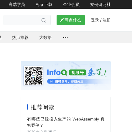
高端学员
App 下载
企业会员
案例研习社
登录
注册

写点什么
/

品
热点推荐
大数据
推荐阅读
有哪些已经投入生产的 WebAssembly 真
实案例？