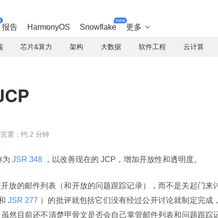
t
new
报告
HarmonyOS
Snowflake
更多

端
芯片&算力
架构
大数据
软件工程
云计算
CP
完需：约 2 分钟
称为
 JSR 348 
，以改善现在的 JCP，增加开放性和透明度。
过开放的邮件列表（和开放的问题跟踪记录），而不是关起门来
和
 JSR 277 
）的批评就包括它们没有经过公开讨论就制定完成
了损害。虽然目前还不清楚甲骨文是否会自己掌管邮件列表和问题跟踪