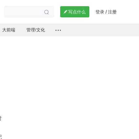
登录
注册

写点什么
/

大前端
管理/文化
讨
，
记