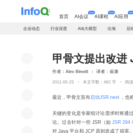
hot
hot
ho
首页
AI会议
AI课程
AI应用
企业动态
行业深度
AI&大模型
出海
后
甲骨文提出改进 J
Alex Blewitt
崔康
2011-05-25
本文字数：482 字
阅读
最近，甲骨文宣布
启动JSR.next 
，也
关键的变化是专家组讨论需求时将通
论。过去针对一些 JSR（如
 JSR 294 
对 Java 平台和 JCP 原则造成