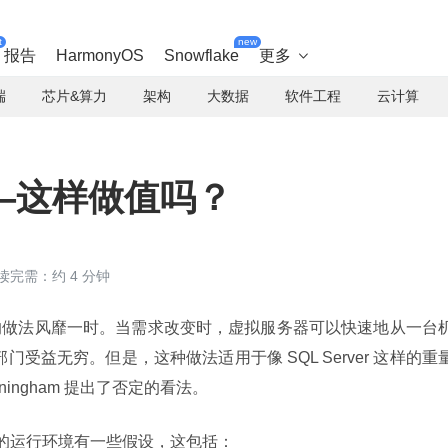
t
new
报告
HarmonyOS
Snowflake
更多

端
芯片&算力
架构
大数据
软件工程
云计算
—这样做值吗？
读完需：约 4 分钟
的做法风靡一时。当需求改变时，虚拟服务器可以快速地从一台
门受益无穷。但是，这种做法适用于像 SQL Server 这样的重
ningham 提出了否定的看法。
r 对它的运行环境有一些假设，这包括：