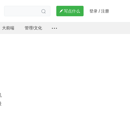
登录
注册

写点什么
/

大前端
管理/文化
机
量