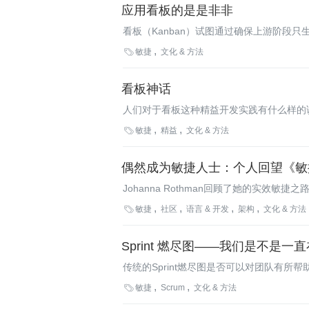
应用看板的是是非非
看板（Kanban）试图通过确保上游阶段
务），或者存货清单的目的。最近以来，精

敏捷
文化 & 方法
止浪费（Muda）。Michael Dubako
看板神话
人们对于看板这种精益开发实践有什么样的

敏捷
精益
文化 & 方法
偶然成为敏捷人士：个人回望《敏
Johanna Rothman回顾了她的实效
并不仅限于软件开发领域。 她呼吁团队们

敏捷
社区
语言 & 开发
架构
文化 & 方法
捷。
Sprint 燃尽图——我们是不是
传统的Sprint燃尽图是否可以对团队有所帮
他们更喜欢其他工具。

敏捷
Scrum
文化 & 方法