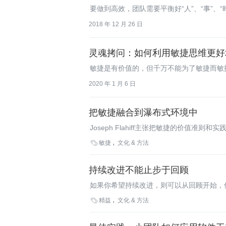
要做到高效，团队需要平衡好“人”、“事”、“
2018 年 12 月 26 日
灵魂拷问：如何利用敏捷思维更好
敏捷是有价值的，但千万不能为了敏捷而敏
2020 年 1 月 6 日
把敏捷融合到瀑布式环境中
Joseph Flahiff主张把敏捷的价值
功。他指出,项目经理必须理解三条关键原

敏捷
文化 & 方法
持续改进不能止步于回顾
如果你希望持续改进，则可以从回顾开始，
变革，最重要的事情是培养新的习惯及变革

精益
文化 & 方法