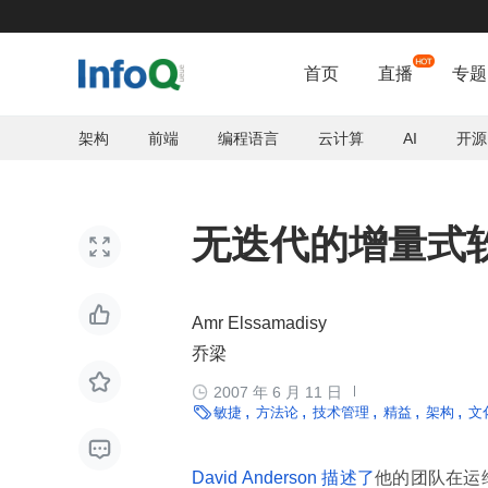
首页
直播
专题
架构
前端
编程语言
云计算
AI
开源
无迭代的增量式


Amr Elssamadisy
乔梁


2007 年 6 月 11 日

敏捷
方法论
技术管理
精益
架构
文

David Anderson 描述了
他的团队在运