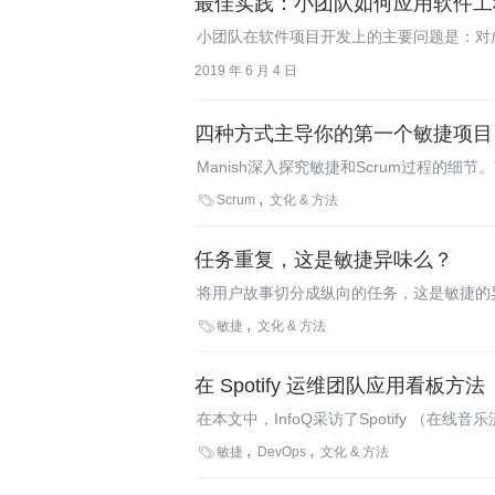
最佳实践：小团队如何应用软件工
小团队在软件项目开发上的主要问题是：对
去解决这些问题。
2019 年 6 月 4 日
四种方式主导你的第一个敏捷项目
Manish深入探究敏捷和Scrum过程的
站会的重要性、找出团队的优势和劣势、最

Scrum
文化 & 方法
任务重复，这是敏捷异味么？
将用户故事切分成纵向的任务，这是敏捷的异
将注意力放在客户价值之上？存在哪些建议

敏捷
文化 & 方法
在 Spotify 运维团队应用看板方法
在本文中，InfoQ采访了Spotify （在线音乐
看板方法的经验。Jasson详细讲述了为何

敏捷
DevOps
文化 & 方法
日常的工作压力所取得的经验。