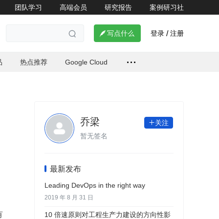
团队学习
高端会员
研究报告
案例研习社
登录
注册

写点什么
/

品
热点推荐
Google Cloud
乔梁
关注

暂无签名
最新发布
Leading DevOps in the right way
2019 年 8 月 31 日
有
10 倍速原则对工程生产力建设的方向性影