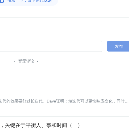
轻点一下，留下你的鼓励
发布
暂无评论
te提出：短迭代的效果要好过长迭代。Dave证明：短迭代可以更快响应变化，同时提
ve还说明了诸如短迭代可能使人筋疲力尽以及其他一些问题。
效团队，关键在于平衡人、事和时间（一）