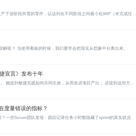
只生产下游阶段所需的零件，以达到在不同阶段之间最小化WIP（未完成任
益和看板变得越发流行。越来越多的公司开始创建看板，以限制WIP和终
v撰文探讨了应用看板的是是非非。
误解呢？ 当使用看板的时候，我们要学会把现实从想象中分离出来。
捷宣言》发布十年
敏捷之路。 她提到敏捷实践如何共同生效，从而改进项目产出， 还提到这些方法
拥抱敏捷带来的透明度，而不再是仅仅讨论转向敏捷， 并开始正确实施敏
一直在度量错误的指标？
助？一些Scrum团队发现：跟踪记录任务小时数隐藏了sprint的真实状况，