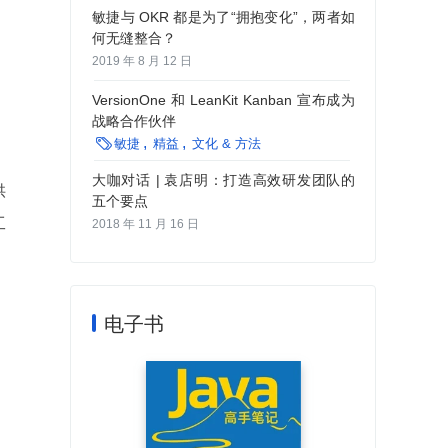
敏捷与 OKR 都是为了“拥抱变化”，两者如
何无缝整合？
2019 年 8 月 12 日
VersionOne 和 LeanKit Kanban 宣布成为
战略合作伙伴

敏捷
精益
文化 & 方法
大咖对话 | 袁店明：打造高效研发团队的
供
五个要点
工
2018 年 11 月 16 日
电子书