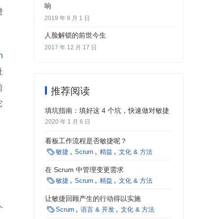
响
进
2019 年 8 月 1 日
人脸解锁的前世今生
2017 年 12 月 17 日
n
社
前
推荐阅读
它
填坑指南：填好这 4 个坑，快速做对敏捷
2020 年 1 月 6 日
看板工作流程是否敏捷呢？

敏捷
Scrum
精益
文化 & 方法
在 Scrum 中管理变更需求

敏捷
Scrum
精益
文化 & 方法
让敏捷回顾产生的行动得以实施
个

Scrum
语言 & 开发
文化 & 方法