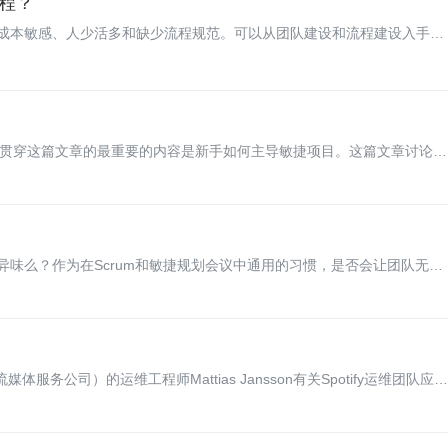
程？
成本敏感、人少活多和缺少流程规范。可以从团队建设和流程建设入手，
细节。贯穿这篇文章的最重要的内容是新手如何主导敏捷项目。这篇文章讨论了
大限度地利用你的团队以及如何避免微管理。
味么？作为在Scrum和敏捷规划会议中通用的习惯，是否会让团队无法
的替代做法？
流媒体服务公司）的运维工程师Mattias Jansson有关Spotify运维团队应用
选择看板方法和Spotify的运维团队在尝试使用以看板方法为基础的方法应对