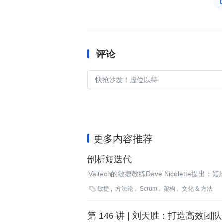
评论
更多内容推荐
剖析短迭代
Valtech的敏捷教练Dave Nicolet
供更多发现和解决问题的机会。此外，Da

敏捷
方法论
Scrum
架构
文化 & 方法
第 146 讲 | 刘天胜：打造高