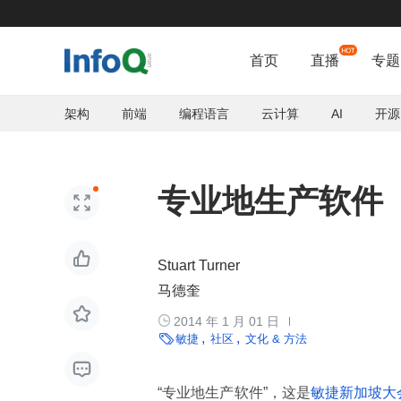
首页
直播
专题
架构
前端
编程语言
云计算
AI
开源
专业地生产软件


Stuart Turner
马德奎


2014 年 1 月 01 日

敏捷
社区
文化 & 方法

“专业地生产软件”，这是
敏捷新加坡大会