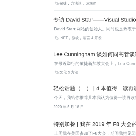

敏捷
方法论
Scrum
专访 David Starr——Visual S
David Starr,网站的创始人。同时
的新职务，他对产品的观点以及个人的未来

.NET
微软
语言 & 开发
Lee Cunningham 谈如何同高管
在最近举行的敏捷新加坡大会上，Lee Cu
议，并提出通过将敏捷实施的好处与解决让

文化 & 方法
轻松话题（一） | 4 本值得一读
今天，我给你推荐几本我认为值得一读再读
2020 年 5 月 18 日
特别加餐 | 我在 2019 年 F8 
上周我在美国参加了F8大会，期间我把见