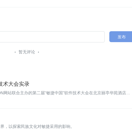
发布
暂无评论
技术大会实录
司与CSDN网站联合主办的第二届“敏捷中国”软件技术大会在北京丽亭华苑酒店成
与了本次盛会。这也是ThoughtWorks迄今为止在全球范围内组织的最
ano正在环游世界，以探索民族文化对敏捷采用的影响。