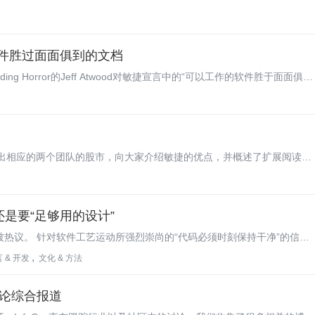
软件胜过面面俱到的文档
 Horror的Jeff Atwood对敏捷宣言中的“可以工作的软件胜于面面俱到
aber的一篇文章，对交通运输学科研究和交通运输建设工程进行了对比。
述能快速做出相应的两个团队的股市，向大家介绍敏捷的优点，并概述了扩展阅读内
习和消除损耗的方式，帮助人们更加有效地工作。敏捷指导开发团队不断
值的观点，并减少损耗。
工艺”还是要“足够用的设计”
被热议。 针对软件工艺运动所强烈崇尚的“代码必须时刻保持干净”的信
种可能从反方向审视的视角，他称之为“足够用的设计”。在此我们将探究Joshua的
 & 开发
文化 & 方法
es对此的评价。
论综合报道