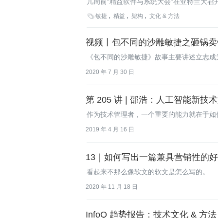
几周前“精益软件与系统大会”在亚特兰大召
客、文章、笔记、视频、照片、演讲稿。

敏捷
精益
架构
文化 & 方法
视频丨包不同的沙雕敏捷之砸锅卖
《包不同的沙雕敏捷》故事主要讲述立志成
的生活故事。
2020 年 7 月 30 日
第 205 讲 | 邵浩：人工智能
作为技术管理者，一个重要的能力就在于如
2019 年 4 月 16 日
13｜如何写出一篇兼具营销性的
看起来不那么像软文的软文是怎么写的。
2020 年 11 月 18 日
InfoQ 趋势报告：技术文化 & 方法