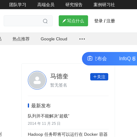
团队学习
高端会员
研究报告
案例研习社
登录
注册

写点什么
/

品
热点推荐
Google Cloud
foQ 极客传媒开发者生态共创计划线上发布会
InfoQ 极
马德奎
关注

暂无签名
最新发布
队列并不能解决“超载”
2014 年 11 月 25 日
创
Hadoop 任务即将可以运行在 Docker 容器