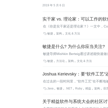
2019 年 5 月 6 日
实干家 vs. 理论家：可以工作的
在《你是实干家还是理论家？》一文中，Coding
的文档”产生了共鸣。他通过引用John T

敏捷
架构
文化 & 方法
敏捷是什么? 为什么你应当关注?
敏捷导师Mishkin Berteig通过讲
容。敏捷通过向团队赋予更多权力、增进学

敏捷
方法论
架构
文化 & 方法
修改自身工作过程，保持为企业带来更多价
Joshua Kerievsky：要“软件
在过去的一段时间里，“软件工艺”在不断地
仰，Joshua Kerievsky提出了另一

Java
敏捷
.NET
Ruby
精益
架构
语言
想法，并听一听Bob Martin和Ron Jeffri
关于精益软件与系统大会的社区讨