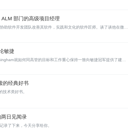
tudio ALM 部门的高级项目经理
也是热衷于协助软件开发团队改善其软件，实践和文化的软件匠师。谈了谈他在微软
谈论敏捷
nningham就如何同高管的目标和工作重心保持一致向敏捷冠军提供了建
高管们夜不能寐的问题联系起来，以获得他们的支持。
再读的经典好书
的技术类好书。
大会的两日见闻录
闻记录了下来，今天分享给你。