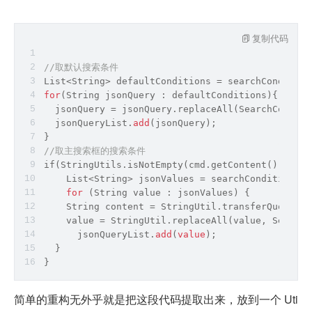
复制代码
//取默认搜索条件
List<
String
> defaultConditions = searchCondition
for
(
String
 jsonQuery : defaultConditions){
  jsonQuery = jsonQuery.replaceAll(SearchConstan
  jsonQueryList.
add
(jsonQuery);
}
//取主搜索框的搜索条件
if(StringUtils.isNotEmpty(cmd.getContent())){
    List<
String
> jsonValues = searchConditionCac
for
 (
String
 value : jsonValues) {
String
 content = StringUtil.transferQuotatio
    value = StringUtil.replaceAll(value, SearchC
      jsonQueryList.
add
(
value
);
  }
}
简单的重构无外乎就是把这段代码提取出来，放到一个 Uti