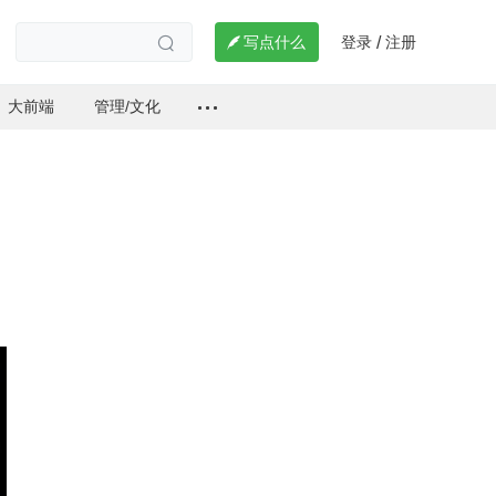
登录
注册

写点什么
/

大前端
管理/文化