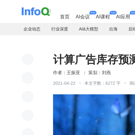
hot
hot
ho
首页
AI会议
AI课程
AI应用
企业动态
行业深度
AI&大模型
出海
后
计算广告库存预测在
王振亚
刘燕
2021-04-22
本文字数：6272 字
阅