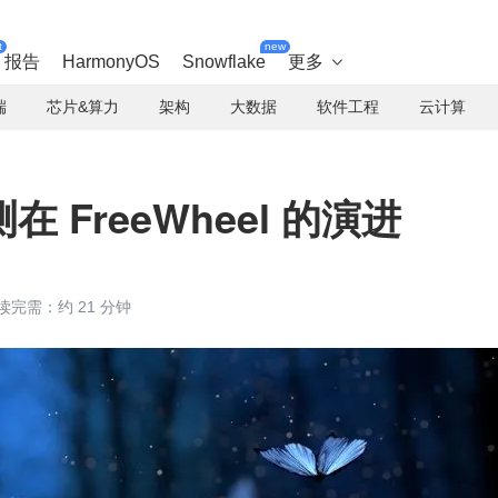
t
new
报告
HarmonyOS
Snowflake
更多

端
芯片&算力
架构
大数据
软件工程
云计算
 FreeWheel 的演进
读完需：约 21 分钟