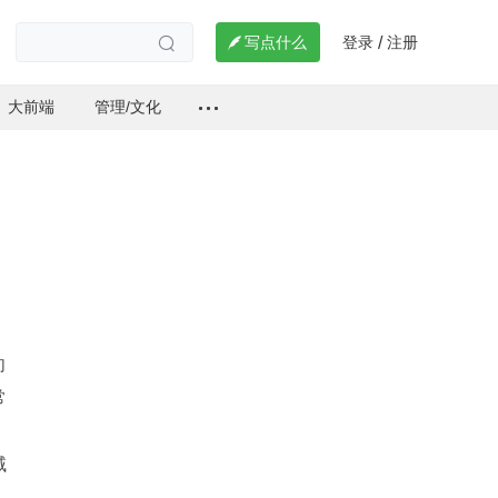
登录
注册

写点什么
/

大前端
管理/文化
向
常
，
域