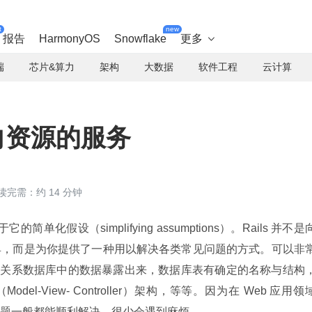
t
new
报告
HarmonyOS
Snowflake
更多

端
芯片&算力
架构
大数据
软件工程
云计算
面向资源的服务
读完需：约 14 分钟
它的简单化假设（simplifying assumptions）。Rails 并不是
具，而是为你提供了一种用以解决各类常见问题的方式。可以非
尝试把关系数据库中的数据暴露出来，数据库表有确定的名称与结构
del-View- Controller）架构，等等。因为在 Web 应用领
题一般都能顺利解决，很少会遇到麻烦。