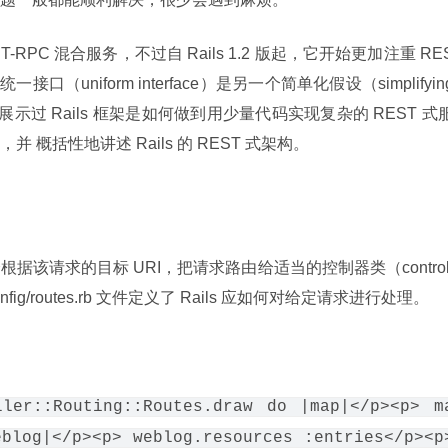
T-RPC 混合服务，不过自 Rails 1.2 版起，它开始更加注重 RE
（uniform interface）是另一个简单化假设（simplifying
向你展示过 Rails 框架是如何做到用少量代码实现复杂的 REST 式
概括性地讲述 Rails 的 REST 式架构。
它会根据该请求的目标 URI，把请求路由给适当的控制器类（control
onfig/routes.rb 文件定义了 Rails 应如何对给定请求进行处理。
ller::Routing::Routes.draw do |map|</p><p> m
blog|</p><p> weblog.resources :entries</p><p>