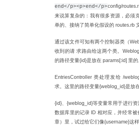
config/r
end</p><p>end</p>
来说算复杂的：我有很多资源，必须克服简
单的、接纳了简单化假设的 routes.rb
通过该文件可知有两个控制器类（WeblogsCon
收到的请 求路由给这两个类。WeblogsCont
的路径变量{id}是放在 params[:id] 里
EntriesController 类处理发给 /weblogs/{
求。这里的路径变量{weblog_id}是放在 para
{id}、{weblog_id}等变量常用于
数据库里的记录 ID 相对应，并经常被代入 
章）里，试过给它们像{username}