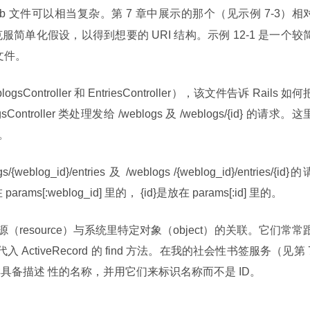
outes.rb 文件可以相当复杂。第 7 章中展示的那个（见示例 7-3）相
单化假设，以得到想要的 URI 结构。示例 12-1 是一个较
 文件。
troller 和 EntriesController），该文件告诉 Rails 如何
roller 类处理发给 /weblogs 及 /weblogs/{id} 的请求。这
的。
weblog_id}/entries 及 /weblogs /{weblog_id}/entries/{id}的
ms[:weblog_id] 里的， {id}是放在 params[:id] 里的。
进行资源（resource）与系统里特定对象（object）的关联。它们常常
ActiveRecord 的 find 方法。在我的社会性书签服务（见第 7
这样具备描述 性的名称，并用它们来标识名称而不是 ID。