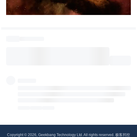
Copyright © 2026, Geekbang Technology Ltd. All rights reserved. 极客邦控