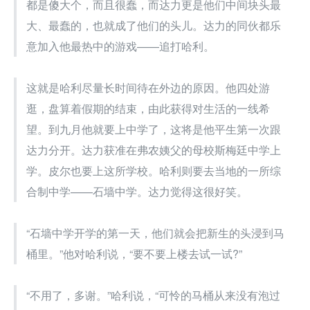
都是傻大个，而且很蠢，而达力更是他们中间块头最
大、最蠢的，也就成了他们的头儿。达力的同伙都乐
意加入他最热中的游戏——追打哈利。
这就是哈利尽量长时间待在外边的原因。他四处游
逛，盘算着假期的结束，由此获得对生活的一线希
望。到九月他就要上中学了，这将是他平生第一次跟
达力分开。达力获准在弗农姨父的母校斯梅廷中学上
学。皮尔也要上这所学校。哈利则要去当地的一所综
合制中学——石墙中学。达力觉得这很好笑。
“石墙中学开学的第一天，他们就会把新生的头浸到马
桶里。”他对哈利说，“要不要上楼去试一试?”
“不用了，多谢。”哈利说，“可怜的马桶从来没有泡过