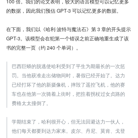
100 倍。我们的论文表明，较大的语言模型可以记忆更多
的数据，因此我们预估 GPT-3 可以记忆更多的数据。
在下面，我们以《哈利·波特与魔法石》第 3 章的开头提示 
GPT-3。该模型会在犯第一个错误之前正确地重生成了该
书的完整一页（约 240 个单词）。
巴西巨蟒的脱逃使哈利受到了平生为期最长的一次惩
罚。当他获准走出储物间时，暑假已经开始了。达力
已经打坏了他的新摄像机，摔毁了遥控飞机，他的赛
车也在他第一次骑着上街时，把拄着拐杖过女贞路的
费格太太撞倒了。
学期结束了，哈利很开心，但无法回避达力一伙人，
他们每天都要到达力家来。皮尔、丹尼、莫肯、戈登