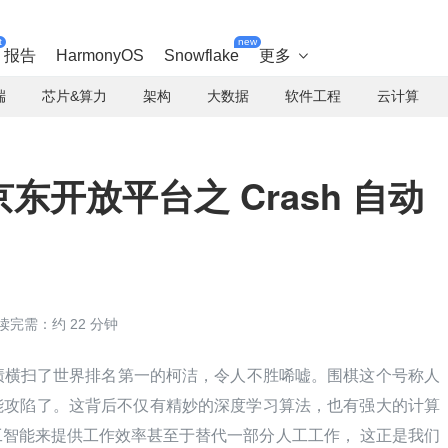
t
new
报告
HarmonyOS
Snowflake
更多

端
芯片&算力
架构
大数据
软件工程
云计算
京东开放平台之 Crash 自动
读完需：约 22 分钟
0 的战绩横扫了世界排名第一的柯洁，令人不胜唏嘘。围棋这个号称人
能攻陷了。这背后不仅有精妙的深度学习算法，也有强大的计算
智能来提供工作效率甚至于替代一部分人工工作， 这正是我们