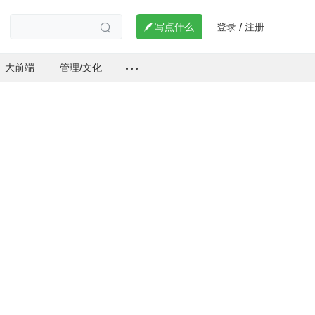
登录
注册

写点什么
/

大前端
管理/文化